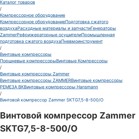
Каталог товаров
/
Компрессорное оборудование
Компрессорное оборудование
Подготовка сжатого
воздуха
Расходные материалы и запчасти
Генераторы
Zammer
Рефрижераторные осушители
Промышленная
подготовка сжатого воздуха
Пневмоинструмент
/
Винтовые компрессоры
Поршневые компрессоры
Винтовые Компрессоры
/
Винтовые компрессоры Zammer
Винтовые компрессоры ZAMMER
Винтовые компрессоры
РЕМЕЗА ВК
Винтовые компрессоры Hansmann
/
Винтовой компрессор Zammer SKTG7,5-8-500/O
Винтовой компрессор Zammer
SKTG7,5-8-500/O