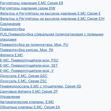
Регуляторы давления E.MC Серия ER
Регуляторы давления серии EIW
Фильтры и Регуляторы на высокое давление E.MC Серия E
Фильтры и Регуляторы на высокое давление E.MC Серия E/H
Соединение
Пневмотрубка
PUS_Пневмотрубка спиральная полиуретановая с прямыми
отводами
Пневмотрубка из полиуретана. Мод. РU
Пневмотрубка рилсан. Мод. PA
Фитинги E.MC
E-MC. Пневмоглушители мод. PSU
E-MC. Пневмоглушители мод. SET
E-MC. Пневмоглушители мод. V
Дроссель E.MC. Серии QSC
Дроссель E.MC. Серии ZSC
Пневмодроссель E.MC с глушителем. Серия SD
Цанговые фитинги E.MC Серия ZP
Управление
Автоматические клапаны, Е.МС
Обратные клапаны E.MC. Серия EA