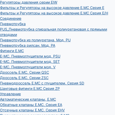
Регуляторы давления серии EIW
Фильтры и Регуляторы на высокое давление E.MC Серия E
Фильтры и Регуляторы на высокое давление E.MC Серия E/H
Соединение
Пневмотрубка
PUS_Пневмотрубка спиральная полиуретановая с прямыми
отводами
Пневмотрубка из полиуретана. Мод. РU
Пневмотрубка рилсан. Мод. PA
Фитинги E.MC
E-MC. Пневмоглушители мод. PSU
E-MC. Пневмоглушители мод. SET
E-MC. Пневмоглушители мод. V
Дроссель E.MC. Серии QSC
Дроссель E.MC. Серии ZSC
Пневмодроссель E.MC с глушителем. Серия SD
Цанговые фитинги E.MC Серия ZP
Управление
Автоматические клапаны, Е.МС
Обратные клапаны E.MC. Серия EA
Отсечные клапаны E.MC. Серия EHV