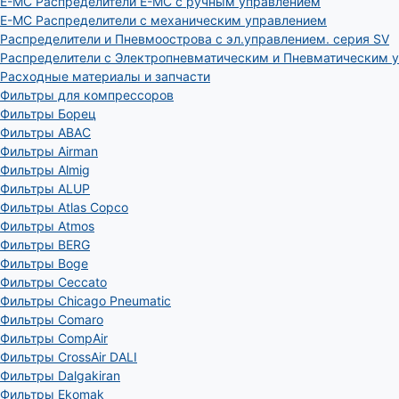
E-MC Распределители E-MC с ручным управлением
E-MC Распределители с механическим управлением
Распределители и Пневмоострова с эл.управлением. серия SV
Распределители с Электропневматическим и Пневматическим 
Расходные материалы и запчасти
Фильтры для компрессоров
Фильтры Борец
Фильтры ABAC
Фильтры Airman
Фильтры Almig
Фильтры ALUP
Фильтры Atlas Copco
Фильтры Atmos
Фильтры BERG
Фильтры Boge
Фильтры Ceccato
Фильтры Chicago Pneumatic
Фильтры Comaro
Фильтры CompAir
Фильтры CrossAir DALI
Фильтры Dalgakiran
Фильтры Ekomak