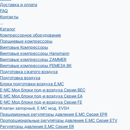
Доставка и оплата
FAQ
Контакты
...
Каталог
Компрессорное оборудование
Поршневые компрессоры
Винтовые Компрессоры
Винтовые компрессоры Hansmann
Винтовые компрессоры ZAMMER
Винтовые компрессоры РЕМЕЗА ВК
Подготовка сжатого воздуха
Подготовка воздуха
Блоки подготовки воздуха E.MC
E-MC Мод.блоки под-и воздуха Серии BEC
E-MC Мод.блоки под-и воздуха Серии EA
E-MC Мод.блоки под-и воздуха Серии FE
Клапан запорный, E.MC мод. EVSH
Прецизионные регуляторы давления E.MC Серия EPR
Пропорциональные регуляторы давления E.MC Серия ETV
Регуляторы давления E.MC Серия ER