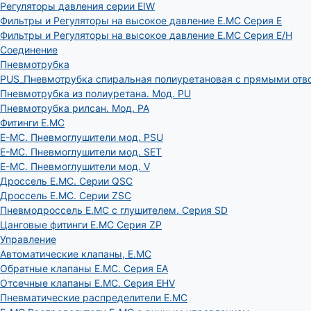
Регуляторы давления серии EIW
Фильтры и Регуляторы на высокое давление E.MC Серия E
Фильтры и Регуляторы на высокое давление E.MC Серия E/H
Соединение
Пневмотрубка
PUS_Пневмотрубка спиральная полиуретановая с прямыми отв
Пневмотрубка из полиуретана. Мод. РU
Пневмотрубка рилсан. Мод. PA
Фитинги E.MC
E-MC. Пневмоглушители мод. PSU
E-MC. Пневмоглушители мод. SET
E-MC. Пневмоглушители мод. V
Дроссель E.MC. Серии QSC
Дроссель E.MC. Серии ZSC
Пневмодроссель E.MC с глушителем. Серия SD
Цанговые фитинги E.MC Серия ZP
Управление
Автоматические клапаны, Е.МС
Обратные клапаны E.MC. Серия EA
Отсечные клапаны E.MC. Серия EHV
Пневматические распределители E.MC