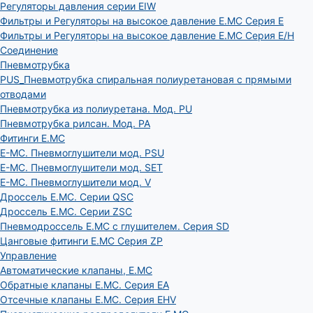
Регуляторы давления серии EIW
Фильтры и Регуляторы на высокое давление E.MC Серия E
Фильтры и Регуляторы на высокое давление E.MC Серия E/H
Соединение
Пневмотрубка
PUS_Пневмотрубка спиральная полиуретановая с прямыми
отводами
Пневмотрубка из полиуретана. Мод. РU
Пневмотрубка рилсан. Мод. PA
Фитинги E.MC
E-MC. Пневмоглушители мод. PSU
E-MC. Пневмоглушители мод. SET
E-MC. Пневмоглушители мод. V
Дроссель E.MC. Серии QSC
Дроссель E.MC. Серии ZSC
Пневмодроссель E.MC с глушителем. Серия SD
Цанговые фитинги E.MC Серия ZP
Управление
Автоматические клапаны, Е.МС
Обратные клапаны E.MC. Серия EA
Отсечные клапаны E.MC. Серия EHV