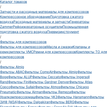
Каталог товаров
/
Запчасти и расходные материалы для компрессоров
Компрессорное оборудование
Подготовка сжатого
воздуха
Расходные материалы и запчасти
Генераторы
Zammer
Рефрижераторные осушители
Промышленная
подготовка сжатого воздуха
Пневмоинструмент
/
Фильтры для компрессоров
Фильтры для компрессоров
Масла и смазки
Клапаны и
ремкомплекты VMC
Ремни для компрессоров
Комплекты ТО для
компрессоров
/
Фильтры Almig
Фильтры ABAC
Фильтры CompAir
Фильтры Almig
Фильтры
Boge
Фильтры ALUP
Фильтры Ceccato
Фильтры Ingersoll
Rand
Фильтры Fini
Фильтры Gardner Denver
Фильтры Atlas
Copco
Фильтры Sullair
Фильтры Atmos
Фильтры Chicago
Pneumatic
Фильтры Airman
Фильтры Remeza
Фильтры
Уралкомпрессормаш
Фильтры ЧКЗ
Фильтры Hansmann
Фильтры
ЗИФ (МЗА)
Фильтры Dalgakiran
Фильтры BERG
Фильтры
Ekomak
Фильтры Борец
Фильтры CrossAir DALI
Фильтры для