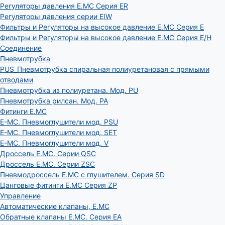
Регуляторы давления E.MC Серия ER
Регуляторы давления серии EIW
Фильтры и Регуляторы на высокое давление E.MC Серия E
Фильтры и Регуляторы на высокое давление E.MC Серия E/H
Соединение
Пневмотрубка
PUS_Пневмотрубка спиральная полиуретановая с прямыми
отводами
Пневмотрубка из полиуретана. Мод. РU
Пневмотрубка рилсан. Мод. PA
Фитинги E.MC
E-MC. Пневмоглушители мод. PSU
E-MC. Пневмоглушители мод. SET
E-MC. Пневмоглушители мод. V
Дроссель E.MC. Серии QSC
Дроссель E.MC. Серии ZSC
Пневмодроссель E.MC с глушителем. Серия SD
Цанговые фитинги E.MC Серия ZP
Управление
Автоматические клапаны, Е.МС
Обратные клапаны E.MC. Серия EA