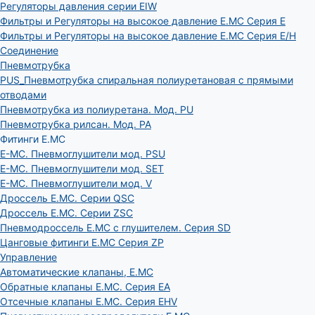
Регуляторы давления серии EIW
Фильтры и Регуляторы на высокое давление E.MC Серия E
Фильтры и Регуляторы на высокое давление E.MC Серия E/H
Соединение
Пневмотрубка
PUS_Пневмотрубка спиральная полиуретановая с прямыми
отводами
Пневмотрубка из полиуретана. Мод. РU
Пневмотрубка рилсан. Мод. PA
Фитинги E.MC
E-MC. Пневмоглушители мод. PSU
E-MC. Пневмоглушители мод. SET
E-MC. Пневмоглушители мод. V
Дроссель E.MC. Серии QSC
Дроссель E.MC. Серии ZSC
Пневмодроссель E.MC с глушителем. Серия SD
Цанговые фитинги E.MC Серия ZP
Управление
Автоматические клапаны, Е.МС
Обратные клапаны E.MC. Серия EA
Отсечные клапаны E.MC. Серия EHV