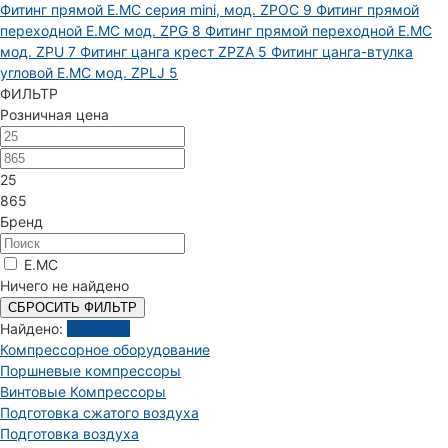
Фитинг прямой E.MC серия mini, мод. ZPOC
9
Фитинг прямой
переходной E.MC мод. ZPG
8
Фитинг прямой переходной E.MC
мод. ZPU
7
Фитинг цанга крест ZPZA
5
Фитинг цанга-втулка
угловой Е.МС мод. ZPLJ
5
ФИЛЬТР
Розничная цена
25
865
Бренд
E.MC
Ничего не найдено
СБРОСИТЬ ФИЛЬТР
Найдено:
Показать
Компрессорное оборудование
Поршневые компрессоры
Винтовые Компрессоры
Подготовка сжатого воздуха
Подготовка воздуха