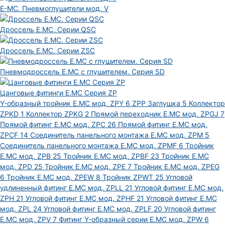
E-MC. Пневмоглушители мод. V
Дроссель E.MC. Серии QSC
Дроссель E.MC. Серии ZSC
Пневмодроссель E.MC с глушителем. Серия SD
Цанговые фитинги E.MC Серия ZP
Y-образный тройник E.MC мод. ZPY
6
ZPP Заглушка
5
Коллектор
ZPKD
1
Коллектор ZPKG
2
Прямой переходник E.MC мод. ZPGJ
7
Прямой фитинг E.MC мод. ZPC
26
Прямой фитинг E.MC мод.
ZPCF
14
Соединитель панельного монтажа E.MC мод. ZPM
5
Соединитель панельного монтажа E.MC мод. ZPMF
6
Тройник
E.MC мод. ZPB
25
Тройник E.MC мод. ZPBF
23
Тройник E.MC
мод. ZPD
25
Тройник E.MC мод. ZPE
7
Тройник E.MC мод. ZPEG
6
Тройник E.MC мод. ZPEW
8
Тройник ZPWT
25
Угловой
удлиненный фитинг E.MC мод. ZPLL
21
Угловой фитинг E.MC мод.
ZPH
21
Угловой фитинг E.MC мод. ZPHF
21
Угловой фитинг E.MC
мод. ZPL
24
Угловой фитинг E.MC мод. ZPLF
20
Угловой фитинг
E.MC мод. ZPV
7
Фитинг Y-образный серии E.MC мод. ZPW
6