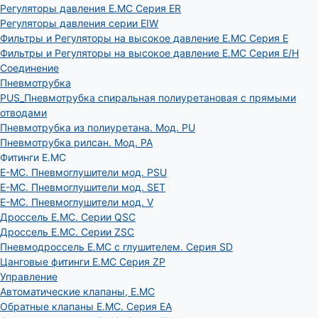
Регуляторы давления E.MC Серия ER
Регуляторы давления серии EIW
Фильтры и Регуляторы на высокое давление E.MC Серия E
Фильтры и Регуляторы на высокое давление E.MC Серия E/H
Соединение
Пневмотрубка
PUS_Пневмотрубка спиральная полиуретановая с прямыми
отводами
Пневмотрубка из полиуретана. Мод. РU
Пневмотрубка рилсан. Мод. PA
Фитинги E.MC
E-MC. Пневмоглушители мод. PSU
E-MC. Пневмоглушители мод. SET
E-MC. Пневмоглушители мод. V
Дроссель E.MC. Серии QSC
Дроссель E.MC. Серии ZSC
Пневмодроссель E.MC с глушителем. Серия SD
Цанговые фитинги E.MC Серия ZP
Управление
Автоматические клапаны, Е.МС
Обратные клапаны E.MC. Серия EA