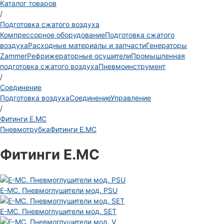
Каталог товаров
/
Подготовка сжатого воздуха
Компрессорное оборудование
Подготовка сжатого
воздуха
Расходные материалы и запчасти
Генераторы
Zammer
Рефрижераторные осушители
Промышленная
подготовка сжатого воздуха
Пневмоинструмент
/
Соединение
Подготовка воздуха
Соединение
Управление
/
Фитинги E.MC
Пневмотрубка
Фитинги E.MC
Фитинги E.MC
E-MC. Пневмоглушители мод. PSU
E-MC. Пневмоглушители мод. SET