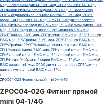
мод. ZPV
Прямой фитинг E.MC мод. ZPC
Тройник E.MC мод.
ZPE
Фитинг прямой переходной E.MC мод. ZPU
Коллектор
ZPKG
Соединитель панельного монтажа E.MC мод. ZPM
Y-
образный тройник E.MC мод. ZPY
ZPP Заглушка
Коллектор
ZPKD
Прямой переходник E.MC мод. ZPGJ
Прямой фитинг E.MC
мод. ZPCF
Соединитель панельного монтажа E.MC мод.
ZPMF
Тройник E.MC мод. ZPB
Тройник E.MC мод. ZPBF
Тройник
E.MC мод. ZPD
Тройник E.MC мод. ZPEG
Тройник E.MC мод.
ZPEW
Тройник ZPWT
Угловой удлиненный фитинг E.MC мод.
ZPLL
Угловой фитинг E.MC мод. ZPH
Угловой фитинг E.MC мод.
ZPHF
Угловой фитинг E.MC мод. ZPL
Угловой фитинг E.MC мод.
ZPLF
Фитинг Y-образный серии E.MC мод. ZPW
Фитинг прямой
E.MC серия mini, мод. ZPOC
Фитинг цанга крест ZPZA
Фитинг
цанга-втулка угловой Е.МС мод. ZPLJ
/
ZPOC04-02G Фитинг прямой mini 04-1/4G
ZPOC04-02G Фитинг прямой
mini 04-1/4G