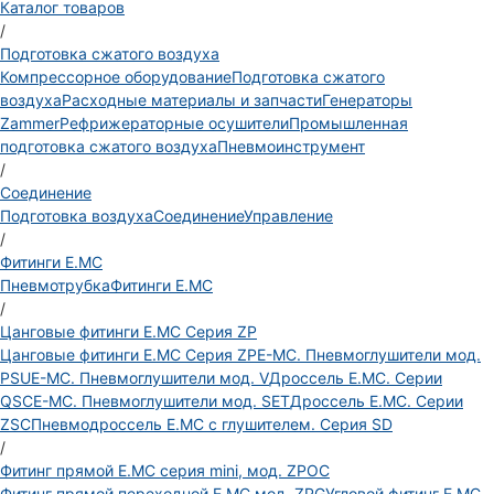
Каталог товаров
/
Подготовка сжатого воздуха
Компрессорное оборудование
Подготовка сжатого
воздуха
Расходные материалы и запчасти
Генераторы
Zammer
Рефрижераторные осушители
Промышленная
подготовка сжатого воздуха
Пневмоинструмент
/
Соединение
Подготовка воздуха
Соединение
Управление
/
Фитинги E.MC
Пневмотрубка
Фитинги E.MC
/
Цанговые фитинги E.MC Серия ZP
Цанговые фитинги E.MC Серия ZP
E-MC. Пневмоглушители мод.
PSU
E-MC. Пневмоглушители мод. V
Дроссель E.MC. Серии
QSC
E-MC. Пневмоглушители мод. SET
Дроссель E.MC. Серии
ZSC
Пневмодроссель E.MC с глушителем. Серия SD
/
Фитинг прямой E.MC серия mini, мод. ZPOC
Фитинг прямой переходной E.MC мод. ZPG
Угловой фитинг E.MC