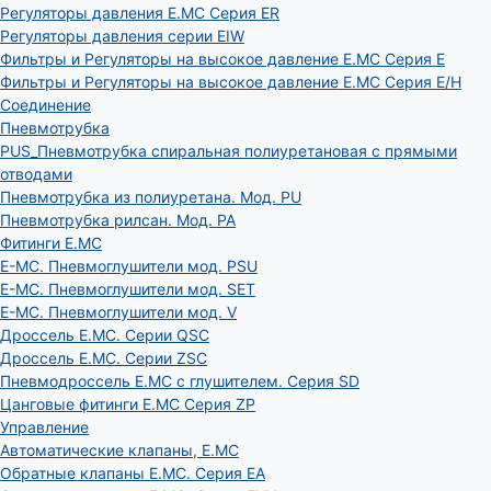
Регуляторы давления E.MC Серия ER
Регуляторы давления серии EIW
Фильтры и Регуляторы на высокое давление E.MC Серия E
Фильтры и Регуляторы на высокое давление E.MC Серия E/H
Соединение
Пневмотрубка
PUS_Пневмотрубка спиральная полиуретановая с прямыми
отводами
Пневмотрубка из полиуретана. Мод. РU
Пневмотрубка рилсан. Мод. PA
Фитинги E.MC
E-MC. Пневмоглушители мод. PSU
E-MC. Пневмоглушители мод. SET
E-MC. Пневмоглушители мод. V
Дроссель E.MC. Серии QSC
Дроссель E.MC. Серии ZSC
Пневмодроссель E.MC с глушителем. Серия SD
Цанговые фитинги E.MC Серия ZP
Управление
Автоматические клапаны, Е.МС
Обратные клапаны E.MC. Серия EA