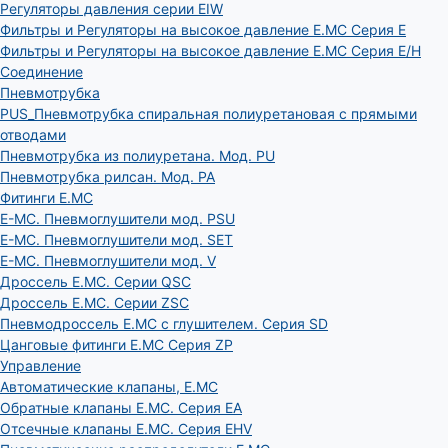
Регуляторы давления серии EIW
Фильтры и Регуляторы на высокое давление E.MC Серия E
Фильтры и Регуляторы на высокое давление E.MC Серия E/H
Соединение
Пневмотрубка
PUS_Пневмотрубка спиральная полиуретановая с прямыми
отводами
Пневмотрубка из полиуретана. Мод. РU
Пневмотрубка рилсан. Мод. PA
Фитинги E.MC
E-MC. Пневмоглушители мод. PSU
E-MC. Пневмоглушители мод. SET
E-MC. Пневмоглушители мод. V
Дроссель E.MC. Серии QSC
Дроссель E.MC. Серии ZSC
Пневмодроссель E.MC с глушителем. Серия SD
Цанговые фитинги E.MC Серия ZP
Управление
Автоматические клапаны, Е.МС
Обратные клапаны E.MC. Серия EA
Отсечные клапаны E.MC. Серия EHV