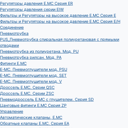
Регуляторы давления E.MC Серия ER
Регуляторы давления серии EIW
Фильтры и Регуляторы на высокое давление E.MC Серия E
Фильтры и Регуляторы на высокое давление E.MC Серия E/H
Соединение
Пневмотрубка
PUS_Пневмотрубка спиральная полиуретановая с прямыми
отводами
Пневмотрубка из полиуретана. Мод. РU
Пневмотрубка рилсан. Мод. PA
Фитинги E.MC
E-MC. Пневмоглушители мод. PSU
E-MC. Пневмоглушители мод. SET
E-MC. Пневмоглушители мод. V
Дроссель E.MC. Серии QSC
Дроссель E.MC. Серии ZSC
Пневмодроссель E.MC с глушителем. Серия SD
Цанговые фитинги E.MC Серия ZP
Управление
Автоматические клапаны, Е.МС
Обратные клапаны E.MC. Серия EA