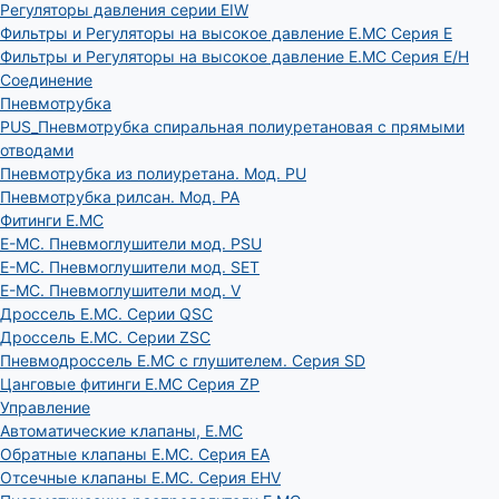
Регуляторы давления серии EIW
Фильтры и Регуляторы на высокое давление E.MC Серия E
Фильтры и Регуляторы на высокое давление E.MC Серия E/H
Соединение
Пневмотрубка
PUS_Пневмотрубка спиральная полиуретановая с прямыми
отводами
Пневмотрубка из полиуретана. Мод. РU
Пневмотрубка рилсан. Мод. PA
Фитинги E.MC
E-MC. Пневмоглушители мод. PSU
E-MC. Пневмоглушители мод. SET
E-MC. Пневмоглушители мод. V
Дроссель E.MC. Серии QSC
Дроссель E.MC. Серии ZSC
Пневмодроссель E.MC с глушителем. Серия SD
Цанговые фитинги E.MC Серия ZP
Управление
Автоматические клапаны, Е.МС
Обратные клапаны E.MC. Серия EA
Отсечные клапаны E.MC. Серия EHV