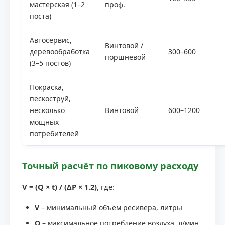
мастерская (1–2
проф.
поста)
Автосервис,
Винтовой /
деревообработка
300–600
поршневой
(3–5 постов)
Покраска,
пескоструй,
несколько
Винтовой
600–1200
мощных
потребителей
Точный расчёт по пиковому расходу
V = (Q × t) / (ΔP × 1.2)
, где:
V
– минимальный объём ресивера, литры
Q
– максимальное потребление воздуха, л/мин