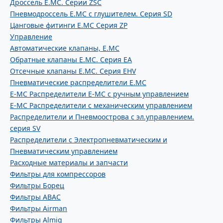
Дроссель E.MC. Серии ZSC
Пневмодроссель E.MC с глушителем. Серия SD
Цанговые фитинги E.MC Серия ZP
Управление
Автоматические клапаны, Е.МС
Обратные клапаны E.MC. Серия EA
Отсечные клапаны E.MC. Серия EHV
Пневматические распределители E.MC
E-MC Распределители E-MC с ручным управлением
E-MC Распределители с механическим управлением
Распределители и Пневмоострова с эл.управлением.
серия SV
Распределители с Электропневматическим и
Пневматическим управлением
Расходные материалы и запчасти
Фильтры для компрессоров
Фильтры Борец
Фильтры ABAC
Фильтры Airman
Фильтры Almig