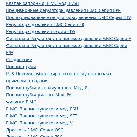
Клапан запорный, E.MC мод. EVSH
Прецизионные регуляторы давления E.MC Серия EPR
Пропорциональные регуляторы давления E.MC Серия ETV
Регуляторы давления E.MC Серия ER
Регуляторы давления серии EIW
Фильтры и Регуляторы на высокое давление E.MC Серия E
Фильтры и Регуляторы на высокое давление E.MC Серия
E/H
Соединение
Пневмотрубка
PUS_Пневмотрубка спиральная полиуретановая с
прямыми отводами
Пневмотрубка из полиуретана. Мод. РU
Пневмотрубка рилсан. Мод. PA
Фитинги E.MC
E-MC. Пневмоглушители мод. PSU
E-MC. Пневмоглушители мод. SET
E-MC. Пневмоглушители мод. V
Дроссель E.MC. Серии QSC
Дроссель E.MC. Серии ZSC