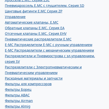
Пневмодроссель E.MC с глушителем. Серия SD
Цанговые фитинги E.MC Серия ZP
Управление
Автоматические клапаны, Е.МС
Обратные клапаны E.MC. Серия EA
Отсечные клапаны E.MC. Серия EHV
Пневматические распределители E.MC
E-MC Распределители E-MC с ручным управлением
E-MC Распределители с механическим управлением
Распределители и Пневмоострова с эл.управлением.
серия SV
Распределители с Электропневматическим и
Пневматическим управлением
Расходные материалы и запчасти
Фильтры для компрессоров
Фильтры Борец
Фильтры ABAC
Фильтры Airman
Фильтры Almig