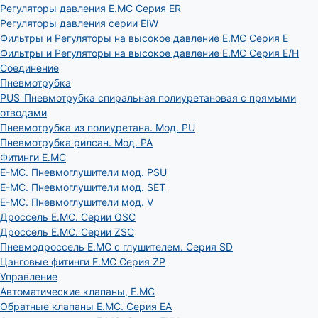
Регуляторы давления E.MC Серия ER
Регуляторы давления серии EIW
Фильтры и Регуляторы на высокое давление E.MC Серия E
Фильтры и Регуляторы на высокое давление E.MC Серия E/H
Соединение
Пневмотрубка
PUS_Пневмотрубка спиральная полиуретановая с прямыми
отводами
Пневмотрубка из полиуретана. Мод. РU
Пневмотрубка рилсан. Мод. PA
Фитинги E.MC
E-MC. Пневмоглушители мод. PSU
E-MC. Пневмоглушители мод. SET
E-MC. Пневмоглушители мод. V
Дроссель E.MC. Серии QSC
Дроссель E.MC. Серии ZSC
Пневмодроссель E.MC с глушителем. Серия SD
Цанговые фитинги E.MC Серия ZP
Управление
Автоматические клапаны, Е.МС
Обратные клапаны E.MC. Серия EA