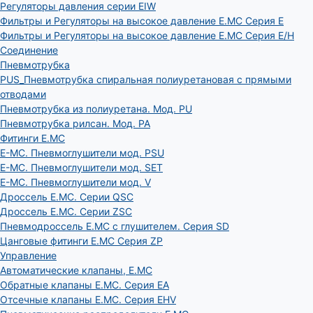
Регуляторы давления серии EIW
Фильтры и Регуляторы на высокое давление E.MC Серия E
Фильтры и Регуляторы на высокое давление E.MC Серия E/H
Соединение
Пневмотрубка
PUS_Пневмотрубка спиральная полиуретановая с прямыми
отводами
Пневмотрубка из полиуретана. Мод. РU
Пневмотрубка рилсан. Мод. PA
Фитинги E.MC
E-MC. Пневмоглушители мод. PSU
E-MC. Пневмоглушители мод. SET
E-MC. Пневмоглушители мод. V
Дроссель E.MC. Серии QSC
Дроссель E.MC. Серии ZSC
Пневмодроссель E.MC с глушителем. Серия SD
Цанговые фитинги E.MC Серия ZP
Управление
Автоматические клапаны, Е.МС
Обратные клапаны E.MC. Серия EA
Отсечные клапаны E.MC. Серия EHV