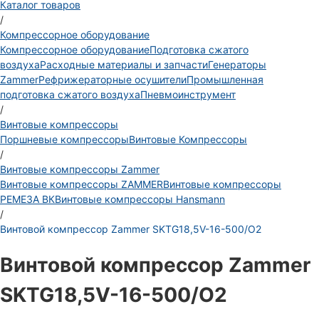
Каталог товаров
/
Компрессорное оборудование
Компрессорное оборудование
Подготовка сжатого
воздуха
Расходные материалы и запчасти
Генераторы
Zammer
Рефрижераторные осушители
Промышленная
подготовка сжатого воздуха
Пневмоинструмент
/
Винтовые компрессоры
Поршневые компрессоры
Винтовые Компрессоры
/
Винтовые компрессоры Zammer
Винтовые компрессоры ZAMMER
Винтовые компрессоры
РЕМЕЗА ВК
Винтовые компрессоры Hansmann
/
Винтовой компрессор Zammer SKTG18,5V-16-500/O2
Винтовой компрессор Zammer
SKTG18,5V-16-500/O2