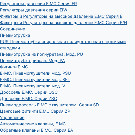
Регуляторы давления E.MC Серия ER
Регуляторы давления серии EIW
Фильтры и Регуляторы на высокое давление E.MC Серия E
Фильтры и Регуляторы на высокое давление E.MC Серия E/H
Соединение
Пневмотрубка
PUS_Пневмотрубка спиральная полиуретановая с прямыми
отводами
Пневмотрубка из полиуретана. Мод. РU
Пневмотрубка рилсан. Мод. PA
Фитинги E.MC
E-MC. Пневмоглушители мод. PSU
E-MC. Пневмоглушители мод. SET
E-MC. Пневмоглушители мод. V
Дроссель E.MC. Серии QSC
Дроссель E.MC. Серии ZSC
Пневмодроссель E.MC с глушителем. Серия SD
Цанговые фитинги E.MC Серия ZP
Управление
Автоматические клапаны, Е.МС
Обратные клапаны E.MC. Серия EA