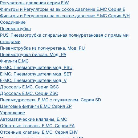
Регуляторы давления серии EIW
Фильтры и Регуляторы на высокое давление E.MC Серия E
Фильтры и Регуляторы на высокое давление E.MC Серия E/H
Соединение
Пневмотрубка
PUS_Пневмотрубка спиральная полиуретановая с прямыми
отводами
Пневмотрубка из полиуретана. Мод. РU
Пневмотрубка рилсан. Мод. PA
Фитинги E.MC
E-MC. Пневмоглушители мод. PSU
E-MC. Пневмоглушители мод. SET
E-MC. Пневмоглушители мод. V
Дроссель E.MC. Серии QSC
Дроссель E.MC. Серии ZSC
Пневмодроссель E.MC с глушителем. Серия SD
Цанговые фитинги E.MC Серия ZP
Управление
Автоматические клапаны, Е.МС
Обратные клапаны E.MC. Серия EA
Отсечные клапаны E.MC. Серия EHV