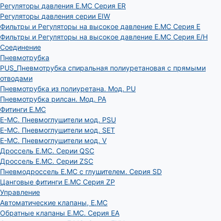
Регуляторы давления E.MC Серия ER
Регуляторы давления серии EIW
Фильтры и Регуляторы на высокое давление E.MC Серия E
Фильтры и Регуляторы на высокое давление E.MC Серия E/H
Соединение
Пневмотрубка
PUS_Пневмотрубка спиральная полиуретановая с прямыми
отводами
Пневмотрубка из полиуретана. Мод. РU
Пневмотрубка рилсан. Мод. PA
Фитинги E.MC
E-MC. Пневмоглушители мод. PSU
E-MC. Пневмоглушители мод. SET
E-MC. Пневмоглушители мод. V
Дроссель E.MC. Серии QSC
Дроссель E.MC. Серии ZSC
Пневмодроссель E.MC с глушителем. Серия SD
Цанговые фитинги E.MC Серия ZP
Управление
Автоматические клапаны, Е.МС
Обратные клапаны E.MC. Серия EA