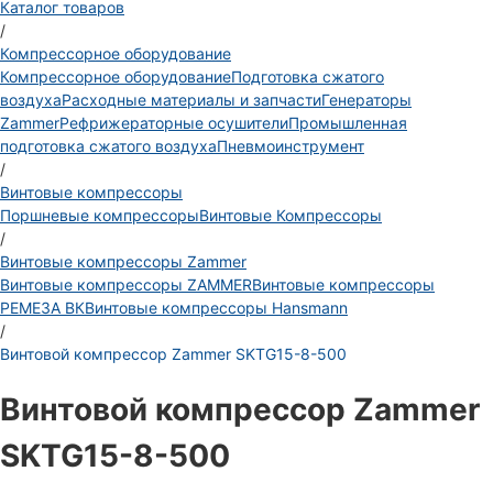
Каталог товаров
/
Компрессорное оборудование
Компрессорное оборудование
Подготовка сжатого
воздуха
Расходные материалы и запчасти
Генераторы
Zammer
Рефрижераторные осушители
Промышленная
подготовка сжатого воздуха
Пневмоинструмент
/
Винтовые компрессоры
Поршневые компрессоры
Винтовые Компрессоры
/
Винтовые компрессоры Zammer
Винтовые компрессоры ZAMMER
Винтовые компрессоры
РЕМЕЗА ВК
Винтовые компрессоры Hansmann
/
Винтовой компрессор Zammer SKTG15-8-500
Винтовой компрессор Zammer
SKTG15-8-500