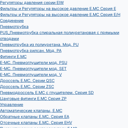
Регуляторы давления серии EIW
Фильтры и Регуляторы на высокое давление E.MC Серия E
Фильтры и Регуляторы на высокое давление E.MC Серия E/H
Соединение
Пневмотрубка
PUS_Пневмотрубка спиральная полиуретановая с прямыми
отводами
Пневмотрубка из полиуретана. Мод. РU
Пневмотрубка рилсан. Мод. PA
Фитинги E.MC
E-MC. Пневмоглушители мод. PSU
E-MC. Пневмоглушители мод. SET
E-MC. Пневмоглушители мод. V
Дроссель E.MC. Серии QSC
Дроссель E.MC. Серии ZSC
Пневмодроссель E.MC с глушителем. Серия SD
Цанговые фитинги E.MC Серия ZP
Управление
Автоматические клапаны, Е.МС
Обратные клапаны E.MC. Серия EA
Отсечные клапаны E.MC. Серия EHV