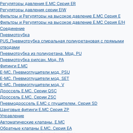
Регуляторы давления E.MC Серия ER
Регуляторы давления серии EIW
Фильтры и Регуляторы на высокое давление E.MC Серия E
Фильтры и Регуляторы на высокое давление E.MC Серия E/H
Соединение
Пневмотрубка
PUS_Пневмотрубка спиральная полиуретановая с прямыми
отводами
Пневмотрубка из полиуретана. Мод. РU
Пневмотрубка рилсан. Мод. PA
Фитинги E.MC
E-MC. Пневмоглушители мод. PSU
E-MC. Пневмоглушители мод. SET
E-MC. Пневмоглушители мод. V
Дроссель E.MC. Серии QSC
Дроссель E.MC. Серии ZSC
Пневмодроссель E.MC с глушителем. Серия SD
Цанговые фитинги E.MC Серия ZP
Управление
Автоматические клапаны, Е.МС
Обратные клапаны E.MC. Серия EA