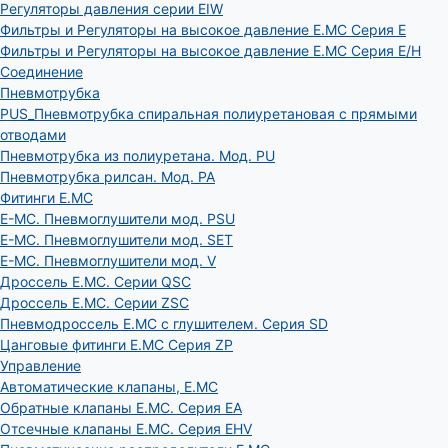
Регуляторы давления серии EIW
Фильтры и Регуляторы на высокое давление E.MC Серия E
Фильтры и Регуляторы на высокое давление E.MC Серия E/H
Соединение
Пневмотрубка
PUS_Пневмотрубка спиральная полиуретановая с прямыми
отводами
Пневмотрубка из полиуретана. Мод. РU
Пневмотрубка рилсан. Мод. PA
Фитинги E.MC
E-MC. Пневмоглушители мод. PSU
E-MC. Пневмоглушители мод. SET
E-MC. Пневмоглушители мод. V
Дроссель E.MC. Серии QSC
Дроссель E.MC. Серии ZSC
Пневмодроссель E.MC с глушителем. Серия SD
Цанговые фитинги E.MC Серия ZP
Управление
Автоматические клапаны, Е.МС
Обратные клапаны E.MC. Серия EA
Отсечные клапаны E.MC. Серия EHV