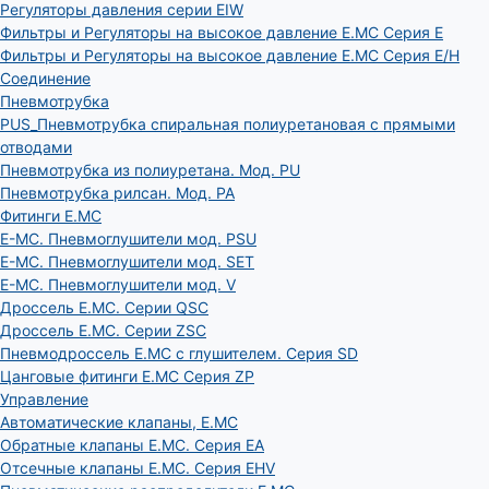
Регуляторы давления серии EIW
Фильтры и Регуляторы на высокое давление E.MC Серия E
Фильтры и Регуляторы на высокое давление E.MC Серия E/H
Соединение
Пневмотрубка
PUS_Пневмотрубка спиральная полиуретановая с прямыми
отводами
Пневмотрубка из полиуретана. Мод. РU
Пневмотрубка рилсан. Мод. PA
Фитинги E.MC
E-MC. Пневмоглушители мод. PSU
E-MC. Пневмоглушители мод. SET
E-MC. Пневмоглушители мод. V
Дроссель E.MC. Серии QSC
Дроссель E.MC. Серии ZSC
Пневмодроссель E.MC с глушителем. Серия SD
Цанговые фитинги E.MC Серия ZP
Управление
Автоматические клапаны, Е.МС
Обратные клапаны E.MC. Серия EA
Отсечные клапаны E.MC. Серия EHV