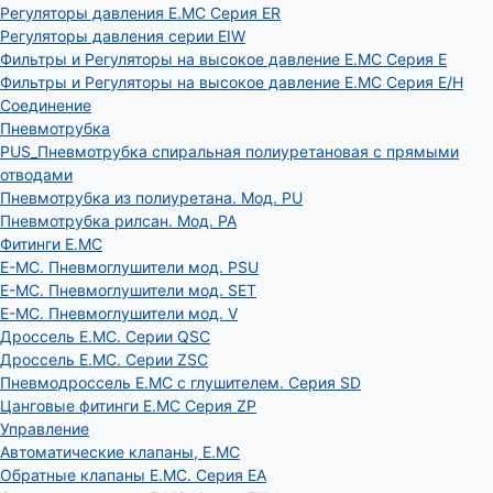
Регуляторы давления E.MC Серия ER
Регуляторы давления серии EIW
Фильтры и Регуляторы на высокое давление E.MC Серия E
Фильтры и Регуляторы на высокое давление E.MC Серия E/H
Соединение
Пневмотрубка
PUS_Пневмотрубка спиральная полиуретановая с прямыми
отводами
Пневмотрубка из полиуретана. Мод. РU
Пневмотрубка рилсан. Мод. PA
Фитинги E.MC
E-MC. Пневмоглушители мод. PSU
E-MC. Пневмоглушители мод. SET
E-MC. Пневмоглушители мод. V
Дроссель E.MC. Серии QSC
Дроссель E.MC. Серии ZSC
Пневмодроссель E.MC с глушителем. Серия SD
Цанговые фитинги E.MC Серия ZP
Управление
Автоматические клапаны, Е.МС
Обратные клапаны E.MC. Серия EA