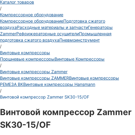
Каталог товаров
/
Компрессорное оборудование
Компрессорное оборудование
Подготовка сжатого
воздуха
Расходные материалы и запчасти
Генераторы
Zammer
Рефрижераторные осушители
Промышленная
подготовка сжатого воздуха
Пневмоинструмент
/
Винтовые компрессоры
Поршневые компрессоры
Винтовые Компрессоры
/
Винтовые компрессоры Zammer
Винтовые компрессоры ZAMMER
Винтовые компрессоры
РЕМЕЗА ВК
Винтовые компрессоры Hansmann
/
Винтовой компрессор Zammer SK30-15/OF
Винтовой компрессор Zammer
SK30-15/OF