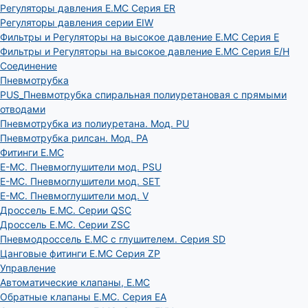
Регуляторы давления E.MC Серия ER
Регуляторы давления серии EIW
Фильтры и Регуляторы на высокое давление E.MC Серия E
Фильтры и Регуляторы на высокое давление E.MC Серия E/H
Соединение
Пневмотрубка
PUS_Пневмотрубка спиральная полиуретановая с прямыми
отводами
Пневмотрубка из полиуретана. Мод. РU
Пневмотрубка рилсан. Мод. PA
Фитинги E.MC
E-MC. Пневмоглушители мод. PSU
E-MC. Пневмоглушители мод. SET
E-MC. Пневмоглушители мод. V
Дроссель E.MC. Серии QSC
Дроссель E.MC. Серии ZSC
Пневмодроссель E.MC с глушителем. Серия SD
Цанговые фитинги E.MC Серия ZP
Управление
Автоматические клапаны, Е.МС
Обратные клапаны E.MC. Серия EA