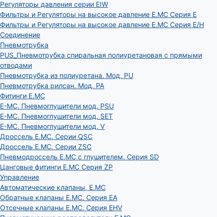
Регуляторы давления серии EIW
Фильтры и Регуляторы на высокое давление E.MC Серия E
Фильтры и Регуляторы на высокое давление E.MC Серия E/H
Соединение
Пневмотрубка
PUS_Пневмотрубка спиральная полиуретановая с прямыми
отводами
Пневмотрубка из полиуретана. Мод. РU
Пневмотрубка рилсан. Мод. PA
Фитинги E.MC
E-MC. Пневмоглушители мод. PSU
E-MC. Пневмоглушители мод. SET
E-MC. Пневмоглушители мод. V
Дроссель E.MC. Серии QSC
Дроссель E.MC. Серии ZSC
Пневмодроссель E.MC с глушителем. Серия SD
Цанговые фитинги E.MC Серия ZP
Управление
Автоматические клапаны, Е.МС
Обратные клапаны E.MC. Серия EA
Отсечные клапаны E.MC. Серия EHV