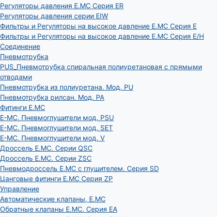
Регуляторы давления E.MC Серия ER
Регуляторы давления серии EIW
Фильтры и Регуляторы на высокое давление E.MC Серия E
Фильтры и Регуляторы на высокое давление E.MC Серия E/H
Соединение
Пневмотрубка
PUS_Пневмотрубка спиральная полиуретановая с прямыми
отводами
Пневмотрубка из полиуретана. Мод. РU
Пневмотрубка рилсан. Мод. PA
Фитинги E.MC
E-MC. Пневмоглушители мод. PSU
E-MC. Пневмоглушители мод. SET
E-MC. Пневмоглушители мод. V
Дроссель E.MC. Серии QSC
Дроссель E.MC. Серии ZSC
Пневмодроссель E.MC с глушителем. Серия SD
Цанговые фитинги E.MC Серия ZP
Управление
Автоматические клапаны, Е.МС
Обратные клапаны E.MC. Серия EA