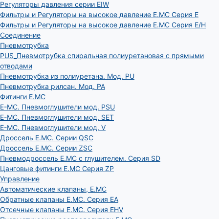
Регуляторы давления серии EIW
Фильтры и Регуляторы на высокое давление E.MC Серия E
Фильтры и Регуляторы на высокое давление E.MC Серия E/H
Соединение
Пневмотрубка
PUS_Пневмотрубка спиральная полиуретановая с прямыми
отводами
Пневмотрубка из полиуретана. Мод. РU
Пневмотрубка рилсан. Мод. PA
Фитинги E.MC
E-MC. Пневмоглушители мод. PSU
E-MC. Пневмоглушители мод. SET
E-MC. Пневмоглушители мод. V
Дроссель E.MC. Серии QSC
Дроссель E.MC. Серии ZSC
Пневмодроссель E.MC с глушителем. Серия SD
Цанговые фитинги E.MC Серия ZP
Управление
Автоматические клапаны, Е.МС
Обратные клапаны E.MC. Серия EA
Отсечные клапаны E.MC. Серия EHV