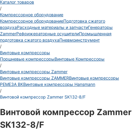
Каталог товаров
/
Компрессорное оборудование
Компрессорное оборудование
Подготовка сжатого
воздуха
Расходные материалы и запчасти
Генераторы
Zammer
Рефрижераторные осушители
Промышленная
подготовка сжатого воздуха
Пневмоинструмент
/
Винтовые компрессоры
Поршневые компрессоры
Винтовые Компрессоры
/
Винтовые компрессоры Zammer
Винтовые компрессоры ZAMMER
Винтовые компрессоры
РЕМЕЗА ВК
Винтовые компрессоры Hansmann
/
Винтовой компрессор Zammer SK132-8/F
Винтовой компрессор Zammer
SK132-8/F