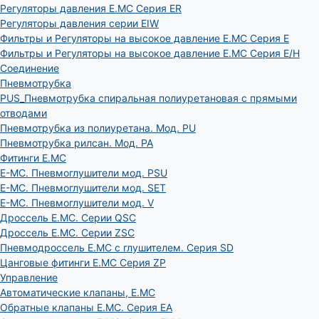
Регуляторы давления E.MC Серия ER
Регуляторы давления серии EIW
Фильтры и Регуляторы на высокое давление E.MC Серия E
Фильтры и Регуляторы на высокое давление E.MC Серия E/H
Соединение
Пневмотрубка
PUS_Пневмотрубка спиральная полиуретановая с прямыми
отводами
Пневмотрубка из полиуретана. Мод. РU
Пневмотрубка рилсан. Мод. PA
Фитинги E.MC
E-MC. Пневмоглушители мод. PSU
E-MC. Пневмоглушители мод. SET
E-MC. Пневмоглушители мод. V
Дроссель E.MC. Серии QSC
Дроссель E.MC. Серии ZSC
Пневмодроссель E.MC с глушителем. Серия SD
Цанговые фитинги E.MC Серия ZP
Управление
Автоматические клапаны, Е.МС
Обратные клапаны E.MC. Серия EA