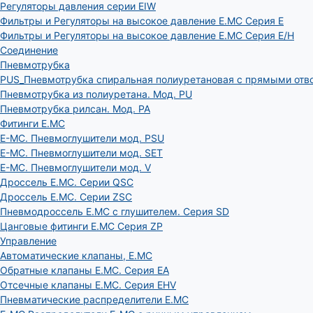
Регуляторы давления серии EIW
Фильтры и Регуляторы на высокое давление E.MC Серия E
Фильтры и Регуляторы на высокое давление E.MC Серия E/H
Соединение
Пневмотрубка
PUS_Пневмотрубка спиральная полиуретановая с прямыми отв
Пневмотрубка из полиуретана. Мод. РU
Пневмотрубка рилсан. Мод. PA
Фитинги E.MC
E-MC. Пневмоглушители мод. PSU
E-MC. Пневмоглушители мод. SET
E-MC. Пневмоглушители мод. V
Дроссель E.MC. Серии QSC
Дроссель E.MC. Серии ZSC
Пневмодроссель E.MC с глушителем. Серия SD
Цанговые фитинги E.MC Серия ZP
Управление
Автоматические клапаны, Е.МС
Обратные клапаны E.MC. Серия EA
Отсечные клапаны E.MC. Серия EHV
Пневматические распределители E.MC