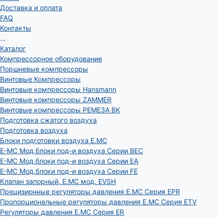
Доставка и оплата
FAQ
Контакты
...
Каталог
Компрессорное оборудование
Поршневые компрессоры
Винтовые Компрессоры
Винтовые компрессоры Hansmann
Винтовые компрессоры ZAMMER
Винтовые компрессоры РЕМЕЗА ВК
Подготовка сжатого воздуха
Подготовка воздуха
Блоки подготовки воздуха E.MC
E-MC Мод.блоки под-и воздуха Серии BEC
E-MC Мод.блоки под-и воздуха Серии EA
E-MC Мод.блоки под-и воздуха Серии FE
Клапан запорный, E.MC мод. EVSH
Прецизионные регуляторы давления E.MC Серия EPR
Пропорциональные регуляторы давления E.MC Серия ETV
Регуляторы давления E.MC Серия ER