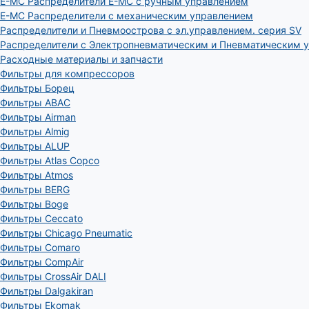
E-MC Распределители E-MC с ручным управлением
E-MC Распределители с механическим управлением
Распределители и Пневмоострова с эл.управлением. серия SV
Распределители с Электропневматическим и Пневматическим 
Расходные материалы и запчасти
Фильтры для компрессоров
Фильтры Борец
Фильтры ABAC
Фильтры Airman
Фильтры Almig
Фильтры ALUP
Фильтры Atlas Copco
Фильтры Atmos
Фильтры BERG
Фильтры Boge
Фильтры Ceccato
Фильтры Chicago Pneumatic
Фильтры Comaro
Фильтры CompAir
Фильтры CrossAir DALI
Фильтры Dalgakiran
Фильтры Ekomak