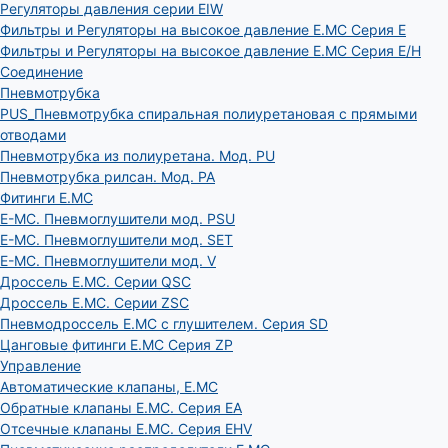
Регуляторы давления серии EIW
Фильтры и Регуляторы на высокое давление E.MC Серия E
Фильтры и Регуляторы на высокое давление E.MC Серия E/H
Соединение
Пневмотрубка
PUS_Пневмотрубка спиральная полиуретановая с прямыми
отводами
Пневмотрубка из полиуретана. Мод. РU
Пневмотрубка рилсан. Мод. PA
Фитинги E.MC
E-MC. Пневмоглушители мод. PSU
E-MC. Пневмоглушители мод. SET
E-MC. Пневмоглушители мод. V
Дроссель E.MC. Серии QSC
Дроссель E.MC. Серии ZSC
Пневмодроссель E.MC с глушителем. Серия SD
Цанговые фитинги E.MC Серия ZP
Управление
Автоматические клапаны, Е.МС
Обратные клапаны E.MC. Серия EA
Отсечные клапаны E.MC. Серия EHV