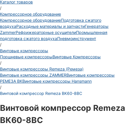
Каталог товаров
/
Компрессорное оборудование
Компрессорное оборудование
Подготовка сжатого
воздуха
Расходные материалы и запчасти
Генераторы
Zammer
Рефрижераторные осушители
Промышленная
подготовка сжатого воздуха
Пневмоинструмент
/
Винтовые компрессоры
Поршневые компрессоры
Винтовые Компрессоры
/
Винтовые компрессоры Remeza (Ремеза)
Винтовые компрессоры ZAMMER
Винтовые компрессоры
РЕМЕЗА ВК
Винтовые компрессоры Hansmann
/
Винтовой компрессор Remeza ВК60-8ВС
Винтовой компрессор Remeza
ВК60-8ВС