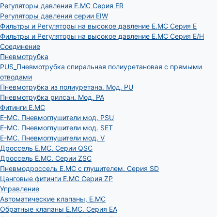
Регуляторы давления E.MC Серия ER
Регуляторы давления серии EIW
Фильтры и Регуляторы на высокое давление E.MC Серия E
Фильтры и Регуляторы на высокое давление E.MC Серия E/H
Соединение
Пневмотрубка
PUS_Пневмотрубка спиральная полиуретановая с прямыми
отводами
Пневмотрубка из полиуретана. Мод. РU
Пневмотрубка рилсан. Мод. PA
Фитинги E.MC
E-MC. Пневмоглушители мод. PSU
E-MC. Пневмоглушители мод. SET
E-MC. Пневмоглушители мод. V
Дроссель E.MC. Серии QSC
Дроссель E.MC. Серии ZSC
Пневмодроссель E.MC с глушителем. Серия SD
Цанговые фитинги E.MC Серия ZP
Управление
Автоматические клапаны, Е.МС
Обратные клапаны E.MC. Серия EA