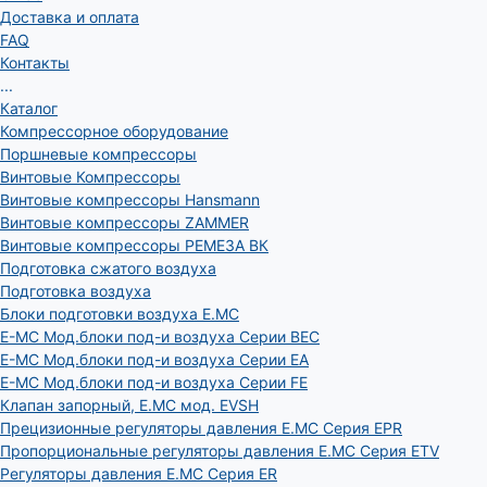
Доставка и оплата
FAQ
Контакты
...
Каталог
Компрессорное оборудование
Поршневые компрессоры
Винтовые Компрессоры
Винтовые компрессоры Hansmann
Винтовые компрессоры ZAMMER
Винтовые компрессоры РЕМЕЗА ВК
Подготовка сжатого воздуха
Подготовка воздуха
Блоки подготовки воздуха E.MC
E-MC Мод.блоки под-и воздуха Серии BEC
E-MC Мод.блоки под-и воздуха Серии EA
E-MC Мод.блоки под-и воздуха Серии FE
Клапан запорный, E.MC мод. EVSH
Прецизионные регуляторы давления E.MC Серия EPR
Пропорциональные регуляторы давления E.MC Серия ETV
Регуляторы давления E.MC Серия ER