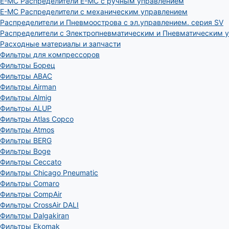
E-MC Распределители E-MC с ручным управлением
E-MC Распределители с механическим управлением
Распределители и Пневмоострова с эл.управлением. серия SV
Распределители с Электропневматическим и Пневматическим 
Расходные материалы и запчасти
Фильтры для компрессоров
Фильтры Борец
Фильтры ABAC
Фильтры Airman
Фильтры Almig
Фильтры ALUP
Фильтры Atlas Copco
Фильтры Atmos
Фильтры BERG
Фильтры Boge
Фильтры Ceccato
Фильтры Chicago Pneumatic
Фильтры Comaro
Фильтры CompAir
Фильтры CrossAir DALI
Фильтры Dalgakiran
Фильтры Ekomak