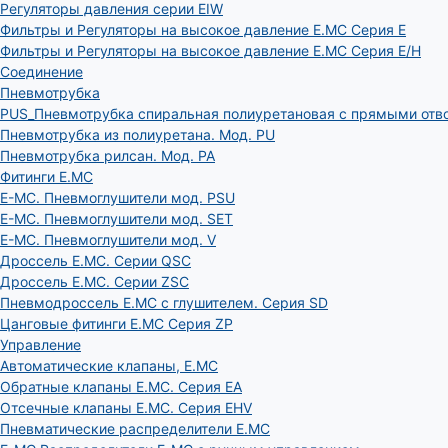
Регуляторы давления серии EIW
Фильтры и Регуляторы на высокое давление E.MC Серия E
Фильтры и Регуляторы на высокое давление E.MC Серия E/H
Соединение
Пневмотрубка
PUS_Пневмотрубка спиральная полиуретановая с прямыми отв
Пневмотрубка из полиуретана. Мод. РU
Пневмотрубка рилсан. Мод. PA
Фитинги E.MC
E-MC. Пневмоглушители мод. PSU
E-MC. Пневмоглушители мод. SET
E-MC. Пневмоглушители мод. V
Дроссель E.MC. Серии QSC
Дроссель E.MC. Серии ZSC
Пневмодроссель E.MC с глушителем. Серия SD
Цанговые фитинги E.MC Серия ZP
Управление
Автоматические клапаны, Е.МС
Обратные клапаны E.MC. Серия EA
Отсечные клапаны E.MC. Серия EHV
Пневматические распределители E.MC