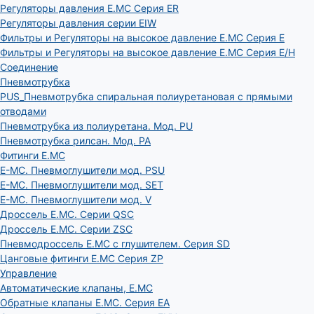
Регуляторы давления E.MC Серия ER
Регуляторы давления серии EIW
Фильтры и Регуляторы на высокое давление E.MC Серия E
Фильтры и Регуляторы на высокое давление E.MC Серия E/H
Соединение
Пневмотрубка
PUS_Пневмотрубка спиральная полиуретановая с прямыми
отводами
Пневмотрубка из полиуретана. Мод. РU
Пневмотрубка рилсан. Мод. PA
Фитинги E.MC
E-MC. Пневмоглушители мод. PSU
E-MC. Пневмоглушители мод. SET
E-MC. Пневмоглушители мод. V
Дроссель E.MC. Серии QSC
Дроссель E.MC. Серии ZSC
Пневмодроссель E.MC с глушителем. Серия SD
Цанговые фитинги E.MC Серия ZP
Управление
Автоматические клапаны, Е.МС
Обратные клапаны E.MC. Серия EA