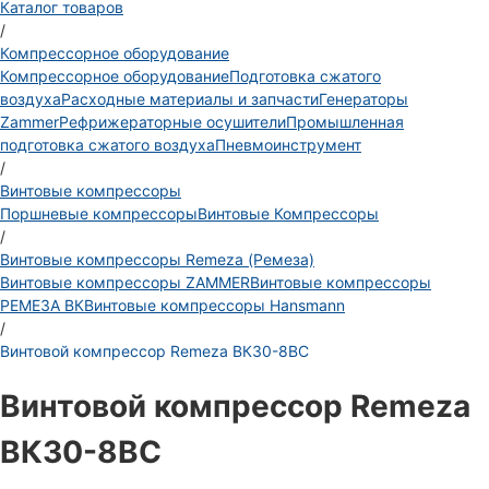
Каталог товаров
/
Компрессорное оборудование
Компрессорное оборудование
Подготовка сжатого
воздуха
Расходные материалы и запчасти
Генераторы
Zammer
Рефрижераторные осушители
Промышленная
подготовка сжатого воздуха
Пневмоинструмент
/
Винтовые компрессоры
Поршневые компрессоры
Винтовые Компрессоры
/
Винтовые компрессоры Remeza (Ремеза)
Винтовые компрессоры ZAMMER
Винтовые компрессоры
РЕМЕЗА ВК
Винтовые компрессоры Hansmann
/
Винтовой компрессор Remeza ВК30-8ВС
Винтовой компрессор Remeza
ВК30-8ВС