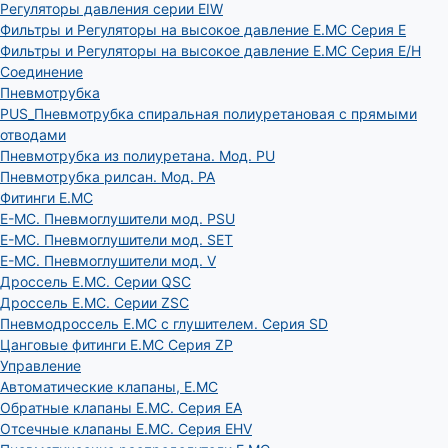
Регуляторы давления серии EIW
Фильтры и Регуляторы на высокое давление E.MC Серия E
Фильтры и Регуляторы на высокое давление E.MC Серия E/H
Соединение
Пневмотрубка
PUS_Пневмотрубка спиральная полиуретановая с прямыми
отводами
Пневмотрубка из полиуретана. Мод. РU
Пневмотрубка рилсан. Мод. PA
Фитинги E.MC
E-MC. Пневмоглушители мод. PSU
E-MC. Пневмоглушители мод. SET
E-MC. Пневмоглушители мод. V
Дроссель E.MC. Серии QSC
Дроссель E.MC. Серии ZSC
Пневмодроссель E.MC с глушителем. Серия SD
Цанговые фитинги E.MC Серия ZP
Управление
Автоматические клапаны, Е.МС
Обратные клапаны E.MC. Серия EA
Отсечные клапаны E.MC. Серия EHV