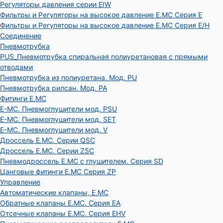
Регуляторы давления серии EIW
Фильтры и Регуляторы на высокое давление E.MC Серия E
Фильтры и Регуляторы на высокое давление E.MC Серия E/H
Соединение
Пневмотрубка
PUS_Пневмотрубка спиральная полиуретановая с прямыми
отводами
Пневмотрубка из полиуретана. Мод. РU
Пневмотрубка рилсан. Мод. PA
Фитинги E.MC
E-MC. Пневмоглушители мод. PSU
E-MC. Пневмоглушители мод. SET
E-MC. Пневмоглушители мод. V
Дроссель E.MC. Серии QSC
Дроссель E.MC. Серии ZSC
Пневмодроссель E.MC с глушителем. Серия SD
Цанговые фитинги E.MC Серия ZP
Управление
Автоматические клапаны, Е.МС
Обратные клапаны E.MC. Серия EA
Отсечные клапаны E.MC. Серия EHV