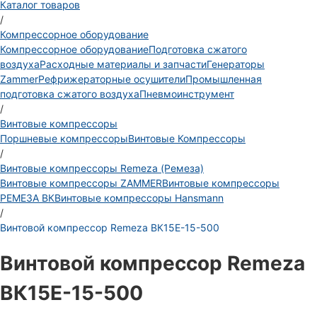
Каталог товаров
/
Компрессорное оборудование
Компрессорное оборудование
Подготовка сжатого
воздуха
Расходные материалы и запчасти
Генераторы
Zammer
Рефрижераторные осушители
Промышленная
подготовка сжатого воздуха
Пневмоинструмент
/
Винтовые компрессоры
Поршневые компрессоры
Винтовые Компрессоры
/
Винтовые компрессоры Remeza (Ремеза)
Винтовые компрессоры ZAMMER
Винтовые компрессоры
РЕМЕЗА ВК
Винтовые компрессоры Hansmann
/
Винтовой компрессор Remeza ВК15Е-15-500
Винтовой компрессор Remeza
ВК15Е-15-500