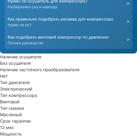
Нужен ли осушитель для компрессора?
>
Разбираемся раз и навсегда
Как правильно подобрать ресивер для компрессора
>
Нужен ли он?
Как подобрать винтовой компрессор по давлению
>
Полное руководство
Наличие осушителя
Без осушителя
Наличие частотного преобразователя
Нет
Тип двигателя
Электрический
Тип компрессора
Винтовой
Тип смазки
Масляный
Срок гарантии
12 мес
Мощность