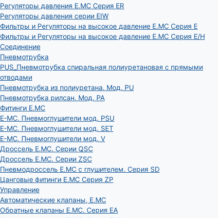
Регуляторы давления E.MC Серия ER
Регуляторы давления серии EIW
Фильтры и Регуляторы на высокое давление E.MC Серия E
Фильтры и Регуляторы на высокое давление E.MC Серия E/H
Соединение
Пневмотрубка
PUS_Пневмотрубка спиральная полиуретановая с прямыми
отводами
Пневмотрубка из полиуретана. Мод. РU
Пневмотрубка рилсан. Мод. PA
Фитинги E.MC
E-MC. Пневмоглушители мод. PSU
E-MC. Пневмоглушители мод. SET
E-MC. Пневмоглушители мод. V
Дроссель E.MC. Серии QSC
Дроссель E.MC. Серии ZSC
Пневмодроссель E.MC с глушителем. Серия SD
Цанговые фитинги E.MC Серия ZP
Управление
Автоматические клапаны, Е.МС
Обратные клапаны E.MC. Серия EA