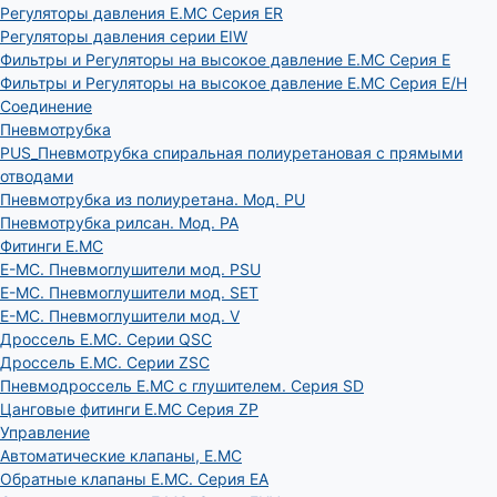
Регуляторы давления E.MC Серия ER
Регуляторы давления серии EIW
Фильтры и Регуляторы на высокое давление E.MC Серия E
Фильтры и Регуляторы на высокое давление E.MC Серия E/H
Соединение
Пневмотрубка
PUS_Пневмотрубка спиральная полиуретановая с прямыми
отводами
Пневмотрубка из полиуретана. Мод. РU
Пневмотрубка рилсан. Мод. PA
Фитинги E.MC
E-MC. Пневмоглушители мод. PSU
E-MC. Пневмоглушители мод. SET
E-MC. Пневмоглушители мод. V
Дроссель E.MC. Серии QSC
Дроссель E.MC. Серии ZSC
Пневмодроссель E.MC с глушителем. Серия SD
Цанговые фитинги E.MC Серия ZP
Управление
Автоматические клапаны, Е.МС
Обратные клапаны E.MC. Серия EA