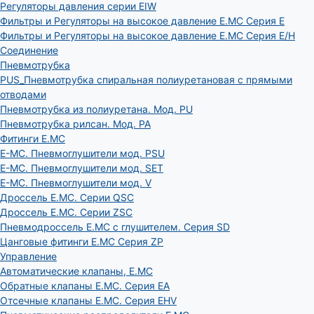
Регуляторы давления серии EIW
Фильтры и Регуляторы на высокое давление E.MC Серия E
Фильтры и Регуляторы на высокое давление E.MC Серия E/H
Соединение
Пневмотрубка
PUS_Пневмотрубка спиральная полиуретановая с прямыми
отводами
Пневмотрубка из полиуретана. Мод. РU
Пневмотрубка рилсан. Мод. PA
Фитинги E.MC
E-MC. Пневмоглушители мод. PSU
E-MC. Пневмоглушители мод. SET
E-MC. Пневмоглушители мод. V
Дроссель E.MC. Серии QSC
Дроссель E.MC. Серии ZSC
Пневмодроссель E.MC с глушителем. Серия SD
Цанговые фитинги E.MC Серия ZP
Управление
Автоматические клапаны, Е.МС
Обратные клапаны E.MC. Серия EA
Отсечные клапаны E.MC. Серия EHV