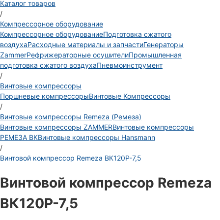
Каталог товаров
/
Компрессорное оборудование
Компрессорное оборудование
Подготовка сжатого
воздуха
Расходные материалы и запчасти
Генераторы
Zammer
Рефрижераторные осушители
Промышленная
подготовка сжатого воздуха
Пневмоинструмент
/
Винтовые компрессоры
Поршневые компрессоры
Винтовые Компрессоры
/
Винтовые компрессоры Remeza (Ремеза)
Винтовые компрессоры ZAMMER
Винтовые компрессоры
РЕМЕЗА ВК
Винтовые компрессоры Hansmann
/
Винтовой компрессор Remeza ВК120Р-7,5
Винтовой компрессор Remeza
ВК120Р-7,5