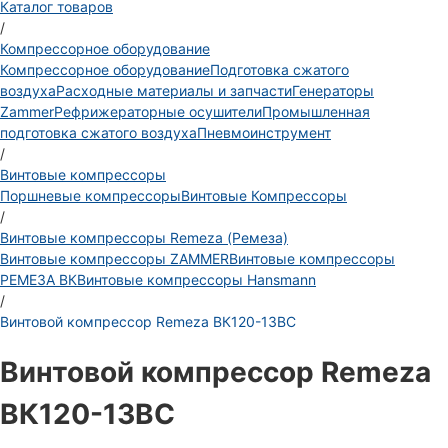
Каталог товаров
/
Компрессорное оборудование
Компрессорное оборудование
Подготовка сжатого
воздуха
Расходные материалы и запчасти
Генераторы
Zammer
Рефрижераторные осушители
Промышленная
подготовка сжатого воздуха
Пневмоинструмент
/
Винтовые компрессоры
Поршневые компрессоры
Винтовые Компрессоры
/
Винтовые компрессоры Remeza (Ремеза)
Винтовые компрессоры ZAMMER
Винтовые компрессоры
РЕМЕЗА ВК
Винтовые компрессоры Hansmann
/
Винтовой компрессор Remeza ВК120-13ВС
Винтовой компрессор Remeza
ВК120-13ВС