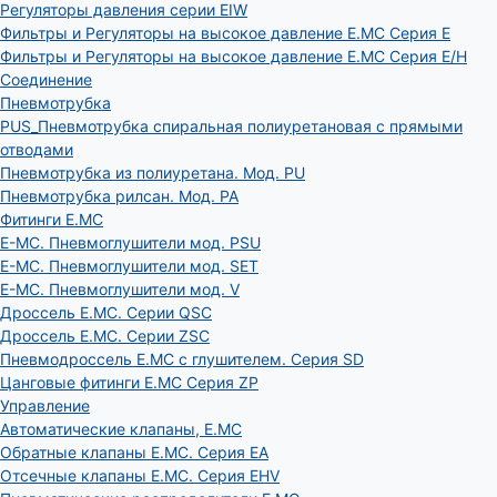
Регуляторы давления серии EIW
Фильтры и Регуляторы на высокое давление E.MC Серия E
Фильтры и Регуляторы на высокое давление E.MC Серия E/H
Соединение
Пневмотрубка
PUS_Пневмотрубка спиральная полиуретановая с прямыми
отводами
Пневмотрубка из полиуретана. Мод. РU
Пневмотрубка рилсан. Мод. PA
Фитинги E.MC
E-MC. Пневмоглушители мод. PSU
E-MC. Пневмоглушители мод. SET
E-MC. Пневмоглушители мод. V
Дроссель E.MC. Серии QSC
Дроссель E.MC. Серии ZSC
Пневмодроссель E.MC с глушителем. Серия SD
Цанговые фитинги E.MC Серия ZP
Управление
Автоматические клапаны, Е.МС
Обратные клапаны E.MC. Серия EA
Отсечные клапаны E.MC. Серия EHV