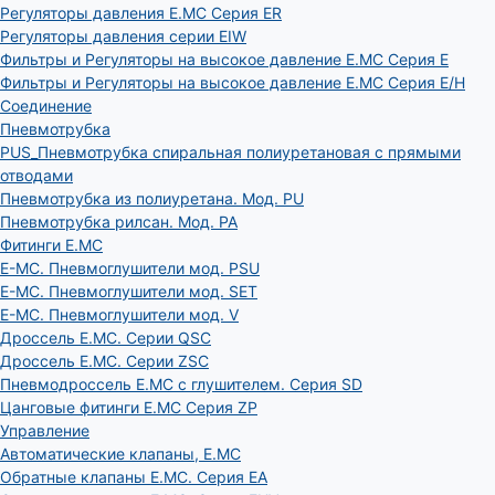
Регуляторы давления E.MC Серия ER
Регуляторы давления серии EIW
Фильтры и Регуляторы на высокое давление E.MC Серия E
Фильтры и Регуляторы на высокое давление E.MC Серия E/H
Соединение
Пневмотрубка
PUS_Пневмотрубка спиральная полиуретановая с прямыми
отводами
Пневмотрубка из полиуретана. Мод. РU
Пневмотрубка рилсан. Мод. PA
Фитинги E.MC
E-MC. Пневмоглушители мод. PSU
E-MC. Пневмоглушители мод. SET
E-MC. Пневмоглушители мод. V
Дроссель E.MC. Серии QSC
Дроссель E.MC. Серии ZSC
Пневмодроссель E.MC с глушителем. Серия SD
Цанговые фитинги E.MC Серия ZP
Управление
Автоматические клапаны, Е.МС
Обратные клапаны E.MC. Серия EA