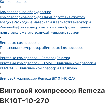
Каталог товаров
/
Компрессорное оборудование
Компрессорное оборудование
Подготовка сжатого
воздуха
Расходные материалы и запчасти
Генераторы
Zammer
Рефрижераторные осушители
Промышленная
подготовка сжатого воздуха
Пневмоинструмент
/
Винтовые компрессоры
Поршневые компрессоры
Винтовые Компрессоры
/
Винтовые компрессоры Remeza (Ремеза)
Винтовые компрессоры ZAMMER
Винтовые компрессоры
РЕМЕЗА ВК
Винтовые компрессоры Hansmann
/
Винтовой компрессор Remeza ВК10Т-10-270
Винтовой компрессор Remeza
ВК10Т-10-270