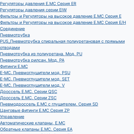
Регуляторы давления E.MC Серия ER
Регуляторы давления серии EIW
Фильтры и Регуляторы на высокое давление E.MC Серия E
Фильтры и Регуляторы на высокое давление E.MC Серия E/H
Соединение
Пневмотрубка
PUS_Пневмотрубка спиральная полиуретановая с прямыми
отводами
Пневмотрубка из полиуретана. Мод. РU
Пневмотрубка рилсан. Мод. PA
Фитинги E.MC
E-MC. Пневмоглушители мод. PSU
E-MC. Пневмоглушители мод. SET
E-MC. Пневмоглушители мод. V
Дроссель E.MC. Серии QSC
Дроссель E.MC. Серии ZSC
Пневмодроссель E.MC с глушителем. Серия SD
Цанговые фитинги E.MC Серия ZP
Управление
Автоматические клапаны, Е.МС
Обратные клапаны E.MC. Серия EA