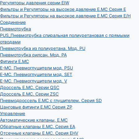
Регуляторы давления серии EIW
Фильтры и Регуляторы на высокое давление E.MC Серия E
Фильтры и Регуляторы на высокое давление E.MC Серия E/H
Соединение
Пневмотрубка
PUS_Пневмотрубка спиральная полиуретановая с прямыми
отводами
Пневмотрубка из полиуретана. Мод. РU
Пневмотрубка рилсан. Мод. PA
Фитинги E.MC
E-MC. Пневмоглушители мод. PSU
E-MC. Пневмоглушители мод. SET
E-MC. Пневмоглушители мод. V
Дроссель E.MC. Серии QSC
Дроссель E.MC. Серии ZSC
Пневмодроссель E.MC с глушителем. Серия SD
Цанговые фитинги E.MC Серия ZP
Управление
Автоматические клапаны, Е.МС
Обратные клапаны E.MC. Серия EA
Отсечные клапаны E.MC. Серия EHV