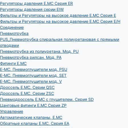
Регуляторы давления E.MC Серия ER
Регуляторы давления серии EIW
Фильтры и Регуляторы на высокое давление E.MC Серия E
Фильтры и Регуляторы на высокое давление E.MC Серия E/H
Соединение
Пневмотрубка
PUS_Пневмотрубка спиральная полиуретановая с прямыми
отводами
Пневмотрубка из полиуретана. Мод. РU
Пневмотрубка рилсан. Мод. PA
Фитинги E.MC
E-MC. Пневмоглушители мод. PSU
E-MC. Пневмоглушители мод. SET
E-MC. Пневмоглушители мод. V
Дроссель E.MC. Серии QSC
Дроссель E.MC. Серии ZSC
Пневмодроссель E.MC с глушителем. Серия SD
Цанговые фитинги E.MC Серия ZP
Управление
Автоматические клапаны, Е.МС
Обратные клапаны E.MC. Серия EA