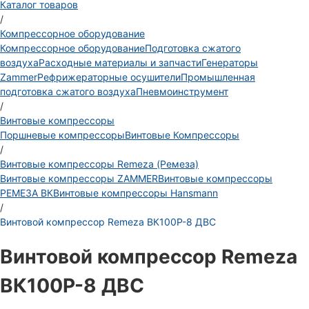
Каталог товаров
/
Компрессорное оборудование
Компрессорное оборудование
Подготовка сжатого
воздуха
Расходные материалы и запчасти
Генераторы
Zammer
Рефрижераторные осушители
Промышленная
подготовка сжатого воздуха
Пневмоинструмент
/
Винтовые компрессоры
Поршневые компрессоры
Винтовые Компрессоры
/
Винтовые компрессоры Remeza (Ремеза)
Винтовые компрессоры ZAMMER
Винтовые компрессоры
РЕМЕЗА ВК
Винтовые компрессоры Hansmann
/
Винтовой компрессор Remeza ВК100Р-8 ДВС
Винтовой компрессор Remeza
ВК100Р-8 ДВС