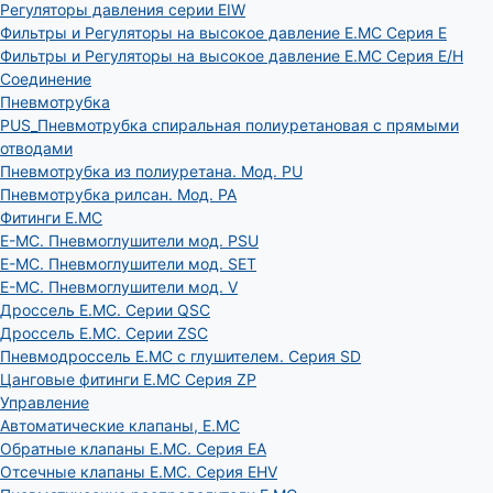
Регуляторы давления серии EIW
Фильтры и Регуляторы на высокое давление E.MC Серия E
Фильтры и Регуляторы на высокое давление E.MC Серия E/H
Соединение
Пневмотрубка
PUS_Пневмотрубка спиральная полиуретановая с прямыми
отводами
Пневмотрубка из полиуретана. Мод. РU
Пневмотрубка рилсан. Мод. PA
Фитинги E.MC
E-MC. Пневмоглушители мод. PSU
E-MC. Пневмоглушители мод. SET
E-MC. Пневмоглушители мод. V
Дроссель E.MC. Серии QSC
Дроссель E.MC. Серии ZSC
Пневмодроссель E.MC с глушителем. Серия SD
Цанговые фитинги E.MC Серия ZP
Управление
Автоматические клапаны, Е.МС
Обратные клапаны E.MC. Серия EA
Отсечные клапаны E.MC. Серия EHV