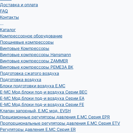
Доставка и оплата
FAQ
Контакты
...
Каталог
Компрессорное оборудование
Поршневые компрессоры
Винтовые Компрессоры
Винтовые компрессоры Hansmann
Винтовые компрессоры ZAMMER
Винтовые компрессоры РЕМЕЗА ВК
Подготовка сжатого воздуха
Подготовка воздуха
Блоки подготовки воздуха E.MC
E-MC Мод.блоки под-и воздуха Серии BEC
E-MC Мод.блоки под-и воздуха Серии EA
E-MC Мод.блоки под-и воздуха Серии FE
Клапан запорный, E.MC мод. EVSH
Прецизионные регуляторы давления E.MC Серия EPR
Пропорциональные регуляторы давления E.MC Серия ETV
Регуляторы давления E.MC Серия ER