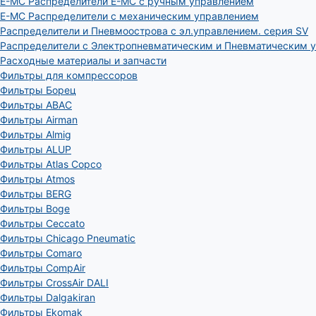
E-MC Распределители E-MC с ручным управлением
E-MC Распределители с механическим управлением
Распределители и Пневмоострова с эл.управлением. серия SV
Распределители с Электропневматическим и Пневматическим 
Расходные материалы и запчасти
Фильтры для компрессоров
Фильтры Борец
Фильтры ABAC
Фильтры Airman
Фильтры Almig
Фильтры ALUP
Фильтры Atlas Copco
Фильтры Atmos
Фильтры BERG
Фильтры Boge
Фильтры Ceccato
Фильтры Chicago Pneumatic
Фильтры Comaro
Фильтры CompAir
Фильтры CrossAir DALI
Фильтры Dalgakiran
Фильтры Ekomak