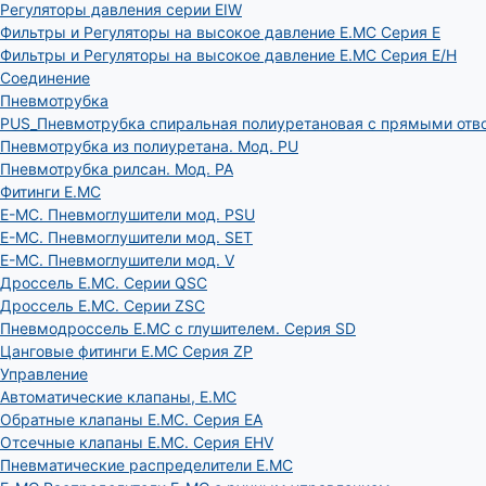
Регуляторы давления серии EIW
Фильтры и Регуляторы на высокое давление E.MC Серия E
Фильтры и Регуляторы на высокое давление E.MC Серия E/H
Соединение
Пневмотрубка
PUS_Пневмотрубка спиральная полиуретановая с прямыми отв
Пневмотрубка из полиуретана. Мод. РU
Пневмотрубка рилсан. Мод. PA
Фитинги E.MC
E-MC. Пневмоглушители мод. PSU
E-MC. Пневмоглушители мод. SET
E-MC. Пневмоглушители мод. V
Дроссель E.MC. Серии QSC
Дроссель E.MC. Серии ZSC
Пневмодроссель E.MC с глушителем. Серия SD
Цанговые фитинги E.MC Серия ZP
Управление
Автоматические клапаны, Е.МС
Обратные клапаны E.MC. Серия EA
Отсечные клапаны E.MC. Серия EHV
Пневматические распределители E.MC