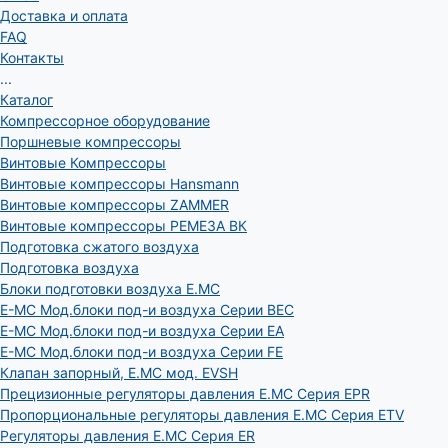
Доставка и оплата
FAQ
Контакты
...
Каталог
Компрессорное оборудование
Поршневые компрессоры
Винтовые Компрессоры
Винтовые компрессоры Hansmann
Винтовые компрессоры ZAMMER
Винтовые компрессоры РЕМЕЗА ВК
Подготовка сжатого воздуха
Подготовка воздуха
Блоки подготовки воздуха E.MC
E-MC Мод.блоки под-и воздуха Серии BEC
E-MC Мод.блоки под-и воздуха Серии EA
E-MC Мод.блоки под-и воздуха Серии FE
Клапан запорный, E.MC мод. EVSH
Прецизионные регуляторы давления E.MC Серия EPR
Пропорциональные регуляторы давления E.MC Серия ETV
Регуляторы давления E.MC Серия ER