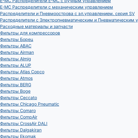
E-MC Распределители E-MC с ручным управлением
E-MC Распределители с механическим управлением
Распределители и Пневмоострова с эл.управлением. серия SV
Распределители с Электропневматическим и Пневматическим 
Расходные материалы и запчасти
Фильтры для компрессоров
Фильтры Борец
Фильтры ABAC
Фильтры Airman
Фильтры Almig
Фильтры ALUP
Фильтры Atlas Copco
Фильтры Atmos
Фильтры BERG
Фильтры Boge
Фильтры Ceccato
Фильтры Chicago Pneumatic
Фильтры Comaro
Фильтры CompAir
Фильтры CrossAir DALI
Фильтры Dalgakiran
Фильтры Ekomak