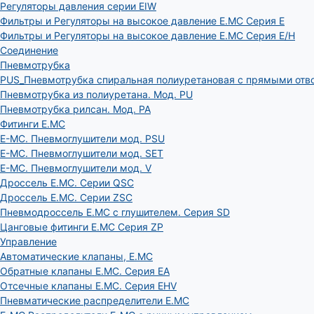
Регуляторы давления серии EIW
Фильтры и Регуляторы на высокое давление E.MC Серия E
Фильтры и Регуляторы на высокое давление E.MC Серия E/H
Соединение
Пневмотрубка
PUS_Пневмотрубка спиральная полиуретановая с прямыми отв
Пневмотрубка из полиуретана. Мод. РU
Пневмотрубка рилсан. Мод. PA
Фитинги E.MC
E-MC. Пневмоглушители мод. PSU
E-MC. Пневмоглушители мод. SET
E-MC. Пневмоглушители мод. V
Дроссель E.MC. Серии QSC
Дроссель E.MC. Серии ZSC
Пневмодроссель E.MC с глушителем. Серия SD
Цанговые фитинги E.MC Серия ZP
Управление
Автоматические клапаны, Е.МС
Обратные клапаны E.MC. Серия EA
Отсечные клапаны E.MC. Серия EHV
Пневматические распределители E.MC