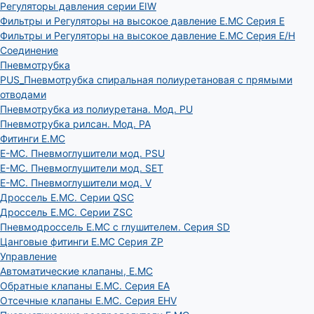
Регуляторы давления серии EIW
Фильтры и Регуляторы на высокое давление E.MC Серия E
Фильтры и Регуляторы на высокое давление E.MC Серия E/H
Соединение
Пневмотрубка
PUS_Пневмотрубка спиральная полиуретановая с прямыми
отводами
Пневмотрубка из полиуретана. Мод. РU
Пневмотрубка рилсан. Мод. PA
Фитинги E.MC
E-MC. Пневмоглушители мод. PSU
E-MC. Пневмоглушители мод. SET
E-MC. Пневмоглушители мод. V
Дроссель E.MC. Серии QSC
Дроссель E.MC. Серии ZSC
Пневмодроссель E.MC с глушителем. Серия SD
Цанговые фитинги E.MC Серия ZP
Управление
Автоматические клапаны, Е.МС
Обратные клапаны E.MC. Серия EA
Отсечные клапаны E.MC. Серия EHV