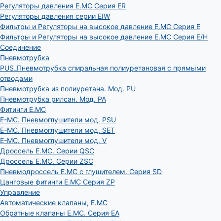
Регуляторы давления E.MC Серия ER
Регуляторы давления серии EIW
Фильтры и Регуляторы на высокое давление E.MC Серия E
Фильтры и Регуляторы на высокое давление E.MC Серия E/H
Соединение
Пневмотрубка
PUS_Пневмотрубка спиральная полиуретановая с прямыми
отводами
Пневмотрубка из полиуретана. Мод. РU
Пневмотрубка рилсан. Мод. PA
Фитинги E.MC
E-MC. Пневмоглушители мод. PSU
E-MC. Пневмоглушители мод. SET
E-MC. Пневмоглушители мод. V
Дроссель E.MC. Серии QSC
Дроссель E.MC. Серии ZSC
Пневмодроссель E.MC с глушителем. Серия SD
Цанговые фитинги E.MC Серия ZP
Управление
Автоматические клапаны, Е.МС
Обратные клапаны E.MC. Серия EA