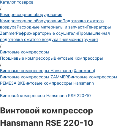
Каталог товаров
/
Компрессорное оборудование
Компрессорное оборудование
Подготовка сжатого
воздуха
Расходные материалы и запчасти
Генераторы
Zammer
Рефрижераторные осушители
Промышленная
подготовка сжатого воздуха
Пневмоинструмент
/
Винтовые компрессоры
Поршневые компрессоры
Винтовые Компрессоры
/
Винтовые компрессоры Hansmann (Хансманн)
Винтовые компрессоры ZAMMER
Винтовые компрессоры
РЕМЕЗА ВК
Винтовые компрессоры Hansmann
/
Винтовой компрессор Hansmann RSE 220-10
Винтовой компрессор
Hansmann RSE 220-10