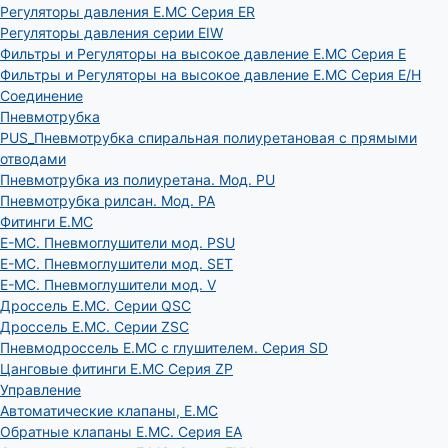
Регуляторы давления E.MC Серия ER
Регуляторы давления серии EIW
Фильтры и Регуляторы на высокое давление E.MC Серия E
Фильтры и Регуляторы на высокое давление E.MC Серия E/H
Соединение
Пневмотрубка
PUS_Пневмотрубка спиральная полиуретановая с прямыми
отводами
Пневмотрубка из полиуретана. Мод. РU
Пневмотрубка рилсан. Мод. PA
Фитинги E.MC
E-MC. Пневмоглушители мод. PSU
E-MC. Пневмоглушители мод. SET
E-MC. Пневмоглушители мод. V
Дроссель E.MC. Серии QSC
Дроссель E.MC. Серии ZSC
Пневмодроссель E.MC с глушителем. Серия SD
Цанговые фитинги E.MC Серия ZP
Управление
Автоматические клапаны, Е.МС
Обратные клапаны E.MC. Серия EA