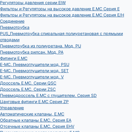
Регуляторы давления серии EIW
Фильтры и Регуляторы на высокое давление E.MC Серия E
Фильтры и Регуляторы на высокое давление E.MC Серия E/H
Соединение
Пневмотрубка
PUS_Пневмотрубка спиральная полиуретановая с прямыми
отводами
Пневмотрубка из полиуретана. Мод. РU
Пневмотрубка рилсан. Мод. PA
Фитинги E.MC
E-MC. Пневмоглушители мод. PSU
E-MC. Пневмоглушители мод. SET
E-MC. Пневмоглушители мод. V
Дроссель E.MC. Серии QSC
Дроссель E.MC. Серии ZSC
Пневмодроссель E.MC с глушителем. Серия SD
Цанговые фитинги E.MC Серия ZP
Управление
Автоматические клапаны, Е.МС
Обратные клапаны E.MC. Серия EA
Отсечные клапаны E.MC. Серия EHV