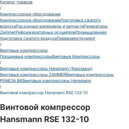
Каталог товаров
/
Компрессорное оборудование
Компрессорное оборудование
Подготовка сжатого
воздуха
Расходные материалы и запчасти
Генераторы
Zammer
Рефрижераторные осушители
Промышленная
подготовка сжатого воздуха
Пневмоинструмент
/
Винтовые компрессоры
Поршневые компрессоры
Винтовые Компрессоры
/
Винтовые компрессоры Hansmann (Хансманн)
Винтовые компрессоры ZAMMER
Винтовые компрессоры
РЕМЕЗА ВК
Винтовые компрессоры Hansmann
/
Винтовой компрессор Hansmann RSE 132-10
Винтовой компрессор
Hansmann RSE 132-10