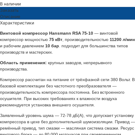
В наличии
Заказать
Описание
Характеристики
Винтовой компрессор Hansmann RSA 75-10
— винтовой
компрессор мощностью
75 кВт
, производительностью
11200 л/мин
и рабочим давлением
10 бар
. подходит для большинства типов
производств и мастерских.
Область применения:
крупных заводов, непрерывного
производства.
Компрессор рассчитан на питание от трёхфазной сети 380 Вольт. В
базовой комплектации без частотного преобразователя —
производительность компрессора постоянна. Без встроенного
осушителя. При высоких требованиях к влажности воздуха
рекомендуется установка внешнего осушителя.
Заявленный уровень шума — 72-78 дБ(А), что допускает установку
компрессора в цехе без дополнительной шумоизоляции. Привод —
ремённый привод, тип смазки — масляная система смазки. Ресурс
винтового блока — до 80 000 моточасов при своевременном