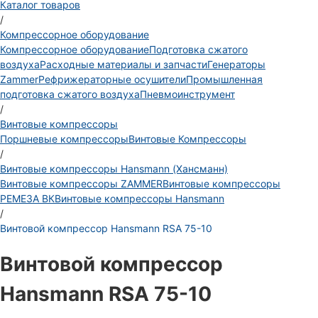
Каталог товаров
/
Компрессорное оборудование
Компрессорное оборудование
Подготовка сжатого
воздуха
Расходные материалы и запчасти
Генераторы
Zammer
Рефрижераторные осушители
Промышленная
подготовка сжатого воздуха
Пневмоинструмент
/
Винтовые компрессоры
Поршневые компрессоры
Винтовые Компрессоры
/
Винтовые компрессоры Hansmann (Хансманн)
Винтовые компрессоры ZAMMER
Винтовые компрессоры
РЕМЕЗА ВК
Винтовые компрессоры Hansmann
/
Винтовой компрессор Hansmann RSA 75-10
Винтовой компрессор
Hansmann RSA 75-10