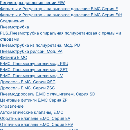
Регуляторы давления серии EIW
Фильтры и Регуляторы на высокое давление E.MC Серия E
Фильтры и Регуляторы на высокое давление E.MC Серия E/H
Соединение
Пневмотрубка
PUS_Пневмотрубка спиральная полиуретановая с прямыми
отводами
Пневмотрубка из полиуретана. Мод. РU
Пневмотрубка рилсан. Мод. PA
Фитинги E.MC
E-MC. Пневмоглушители мод. PSU
E-MC. Пневмоглушители мод. SET
E-MC. Пневмоглушители мод. V
Дроссель E.MC. Серии QSC
Дроссель E.MC. Серии ZSC
Пневмодроссель E.MC с глушителем. Серия SD
Цанговые фитинги E.MC Серия ZP
Управление
Автоматические клапаны, Е.МС
Обратные клапаны E.MC. Серия EA
Отсечные клапаны E.MC. Серия EHV