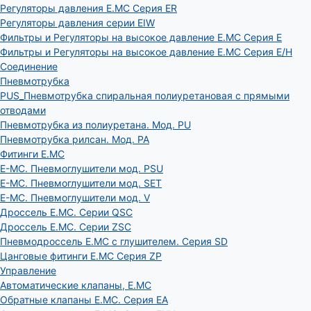
Регуляторы давления E.MC Серия ER
Регуляторы давления серии EIW
Фильтры и Регуляторы на высокое давление E.MC Серия E
Фильтры и Регуляторы на высокое давление E.MC Серия E/H
Соединение
Пневмотрубка
PUS_Пневмотрубка спиральная полиуретановая с прямыми
отводами
Пневмотрубка из полиуретана. Мод. РU
Пневмотрубка рилсан. Мод. PA
Фитинги E.MC
E-MC. Пневмоглушители мод. PSU
E-MC. Пневмоглушители мод. SET
E-MC. Пневмоглушители мод. V
Дроссель E.MC. Серии QSC
Дроссель E.MC. Серии ZSC
Пневмодроссель E.MC с глушителем. Серия SD
Цанговые фитинги E.MC Серия ZP
Управление
Автоматические клапаны, Е.МС
Обратные клапаны E.MC. Серия EA