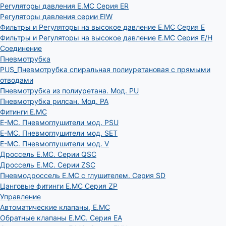
Регуляторы давления E.MC Серия ER
Регуляторы давления серии EIW
Фильтры и Регуляторы на высокое давление E.MC Серия E
Фильтры и Регуляторы на высокое давление E.MC Серия E/H
Соединение
Пневмотрубка
PUS_Пневмотрубка спиральная полиуретановая с прямыми
отводами
Пневмотрубка из полиуретана. Мод. РU
Пневмотрубка рилсан. Мод. PA
Фитинги E.MC
E-MC. Пневмоглушители мод. PSU
E-MC. Пневмоглушители мод. SET
E-MC. Пневмоглушители мод. V
Дроссель E.MC. Серии QSC
Дроссель E.MC. Серии ZSC
Пневмодроссель E.MC с глушителем. Серия SD
Цанговые фитинги E.MC Серия ZP
Управление
Автоматические клапаны, Е.МС
Обратные клапаны E.MC. Серия EA