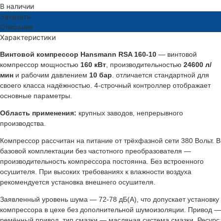
В наличии
Заказать
Описание
Характеристики
Винтовой компрессор Hansmann RSA 160-10
— винтовой
компрессор мощностью
160 кВт
, производительностью
24600 л/
мин
и рабочим давлением
10 бар
. отличается стандартной для
своего класса надёжностью. 4-строчный контроллер отображает
основные параметры.
Область применения:
крупных заводов, непрерывного
производства.
Компрессор рассчитан на питание от трёхфазной сети 380 Вольт. В
базовой комплектации без частотного преобразователя —
производительность компрессора постоянна. Без встроенного
осушителя. При высоких требованиях к влажности воздуха
рекомендуется установка внешнего осушителя.
Заявленный уровень шума — 72-78 дБ(А), что допускает установку
компрессора в цехе без дополнительной шумоизоляции. Привод —
ремённый привод, тип смазки — масляная система смазки. Ресурс