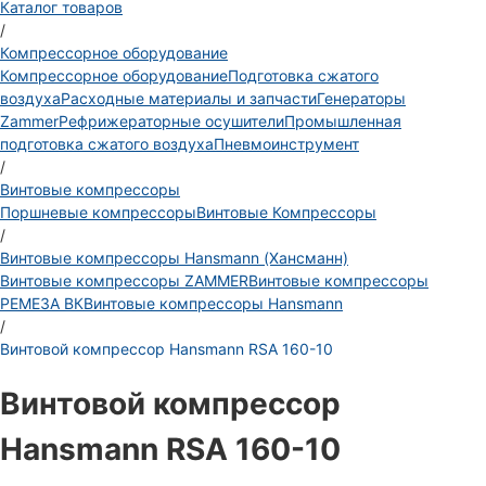
Каталог товаров
/
Компрессорное оборудование
Компрессорное оборудование
Подготовка сжатого
воздуха
Расходные материалы и запчасти
Генераторы
Zammer
Рефрижераторные осушители
Промышленная
подготовка сжатого воздуха
Пневмоинструмент
/
Винтовые компрессоры
Поршневые компрессоры
Винтовые Компрессоры
/
Винтовые компрессоры Hansmann (Хансманн)
Винтовые компрессоры ZAMMER
Винтовые компрессоры
РЕМЕЗА ВК
Винтовые компрессоры Hansmann
/
Винтовой компрессор Hansmann RSA 160-10
Винтовой компрессор
Hansmann RSA 160-10