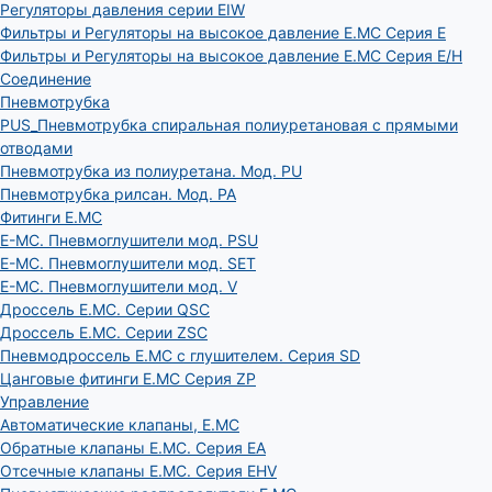
Регуляторы давления серии EIW
Фильтры и Регуляторы на высокое давление E.MC Серия E
Фильтры и Регуляторы на высокое давление E.MC Серия E/H
Соединение
Пневмотрубка
PUS_Пневмотрубка спиральная полиуретановая с прямыми
отводами
Пневмотрубка из полиуретана. Мод. РU
Пневмотрубка рилсан. Мод. PA
Фитинги E.MC
E-MC. Пневмоглушители мод. PSU
E-MC. Пневмоглушители мод. SET
E-MC. Пневмоглушители мод. V
Дроссель E.MC. Серии QSC
Дроссель E.MC. Серии ZSC
Пневмодроссель E.MC с глушителем. Серия SD
Цанговые фитинги E.MC Серия ZP
Управление
Автоматические клапаны, Е.МС
Обратные клапаны E.MC. Серия EA
Отсечные клапаны E.MC. Серия EHV