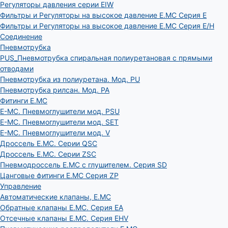
Регуляторы давления серии EIW
Фильтры и Регуляторы на высокое давление E.MC Серия E
Фильтры и Регуляторы на высокое давление E.MC Серия E/H
Соединение
Пневмотрубка
PUS_Пневмотрубка спиральная полиуретановая с прямыми
отводами
Пневмотрубка из полиуретана. Мод. РU
Пневмотрубка рилсан. Мод. PA
Фитинги E.MC
E-MC. Пневмоглушители мод. PSU
E-MC. Пневмоглушители мод. SET
E-MC. Пневмоглушители мод. V
Дроссель E.MC. Серии QSC
Дроссель E.MC. Серии ZSC
Пневмодроссель E.MC с глушителем. Серия SD
Цанговые фитинги E.MC Серия ZP
Управление
Автоматические клапаны, Е.МС
Обратные клапаны E.MC. Серия EA
Отсечные клапаны E.MC. Серия EHV