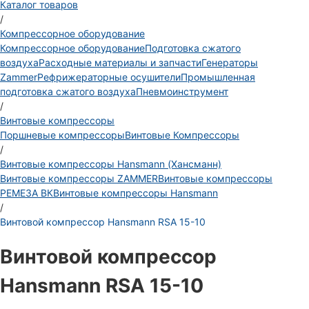
Каталог товаров
/
Компрессорное оборудование
Компрессорное оборудование
Подготовка сжатого
воздуха
Расходные материалы и запчасти
Генераторы
Zammer
Рефрижераторные осушители
Промышленная
подготовка сжатого воздуха
Пневмоинструмент
/
Винтовые компрессоры
Поршневые компрессоры
Винтовые Компрессоры
/
Винтовые компрессоры Hansmann (Хансманн)
Винтовые компрессоры ZAMMER
Винтовые компрессоры
РЕМЕЗА ВК
Винтовые компрессоры Hansmann
/
Винтовой компрессор Hansmann RSA 15-10
Винтовой компрессор
Hansmann RSA 15-10