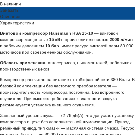
В наличии
Заказать
Описание
Характеристики
Винтовой компрессор Hansmann RSA 15-10
— винтовой
компрессор мощностью
15 кВт
, производительностью
2000 л/мин
и рабочим давлением
10 бар
. имеет ресурс винтовой пары 80 000
моточасов при своевременном обслуживании.
Область применения:
автосервисов, шиномонтажей, небольших
производственных цехов.
Компрессор рассчитан на питание от трёхфазной сети 380 Вольт. В
базовой комплектации без частотного преобразователя —
производительность компрессора постоянна. Без встроенного
осушителя. При высоких требованиях к влажности воздуха
рекомендуется установка внешнего осушителя.
Заявленный уровень шума — 72-78 дБ(А), что допускает установку
компрессора в цехе без дополнительной шумоизоляции. Привод —
ремённый привод, тип смазки — масляная система смазки. Ресурс
винтового блока — до 80 000 моточасов при своевременном