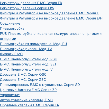
Регуляторы давления E.MC Серия ER
Регуляторы давления серии EIW
Фильтры и Регуляторы на высокое давление E.MC Серия E
Фильтры и Регуляторы на высокое давление E.MC Серия E/H
Соединение
Пневмотрубка
PUS_Пневмотрубка спиральная полиуретановая с прямыми
отводами
Пневмотрубка из полиуретана. Мод. РU
Пневмотрубка рилсан. Мод. PA
Фитинги E.MC
E-MC. Пневмоглушители мод. PSU
E-MC. Пневмоглушители мод. SET
E-MC. Пневмоглушители мод. V
Дроссель E.MC. Серии QSC
Дроссель E.MC. Серии ZSC
Пневмодроссель E.MC с глушителем. Серия SD
Цанговые фитинги E.MC Серия ZP
Управление
Автоматические клапаны, Е.МС
Обратные клапаны E.MC. Серия EA