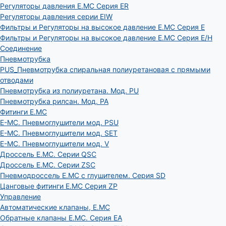
Регуляторы давления E.MC Серия ER
Регуляторы давления серии EIW
Фильтры и Регуляторы на высокое давление E.MC Серия E
Фильтры и Регуляторы на высокое давление E.MC Серия E/H
Соединение
Пневмотрубка
PUS_Пневмотрубка спиральная полиуретановая с прямыми
отводами
Пневмотрубка из полиуретана. Мод. РU
Пневмотрубка рилсан. Мод. PA
Фитинги E.MC
E-MC. Пневмоглушители мод. PSU
E-MC. Пневмоглушители мод. SET
E-MC. Пневмоглушители мод. V
Дроссель E.MC. Серии QSC
Дроссель E.MC. Серии ZSC
Пневмодроссель E.MC с глушителем. Серия SD
Цанговые фитинги E.MC Серия ZP
Управление
Автоматические клапаны, Е.МС
Обратные клапаны E.MC. Серия EA