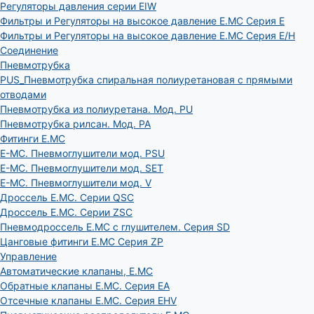
Регуляторы давления серии EIW
Фильтры и Регуляторы на высокое давление E.MC Серия E
Фильтры и Регуляторы на высокое давление E.MC Серия E/H
Соединение
Пневмотрубка
PUS_Пневмотрубка спиральная полиуретановая с прямыми
отводами
Пневмотрубка из полиуретана. Мод. РU
Пневмотрубка рилсан. Мод. PA
Фитинги E.MC
E-MC. Пневмоглушители мод. PSU
E-MC. Пневмоглушители мод. SET
E-MC. Пневмоглушители мод. V
Дроссель E.MC. Серии QSC
Дроссель E.MC. Серии ZSC
Пневмодроссель E.MC с глушителем. Серия SD
Цанговые фитинги E.MC Серия ZP
Управление
Автоматические клапаны, Е.МС
Обратные клапаны E.MC. Серия EA
Отсечные клапаны E.MC. Серия EHV