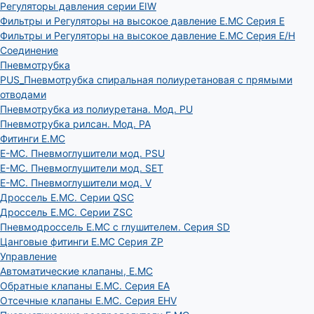
Регуляторы давления серии EIW
Фильтры и Регуляторы на высокое давление E.MC Серия E
Фильтры и Регуляторы на высокое давление E.MC Серия E/H
Соединение
Пневмотрубка
PUS_Пневмотрубка спиральная полиуретановая с прямыми
отводами
Пневмотрубка из полиуретана. Мод. РU
Пневмотрубка рилсан. Мод. PA
Фитинги E.MC
E-MC. Пневмоглушители мод. PSU
E-MC. Пневмоглушители мод. SET
E-MC. Пневмоглушители мод. V
Дроссель E.MC. Серии QSC
Дроссель E.MC. Серии ZSC
Пневмодроссель E.MC с глушителем. Серия SD
Цанговые фитинги E.MC Серия ZP
Управление
Автоматические клапаны, Е.МС
Обратные клапаны E.MC. Серия EA
Отсечные клапаны E.MC. Серия EHV