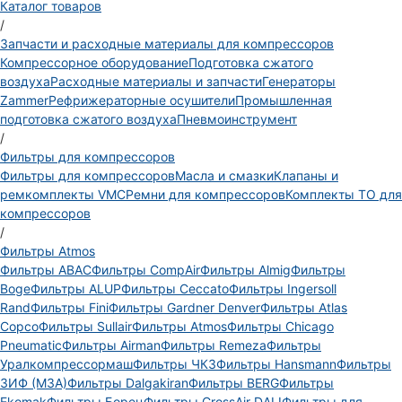
Каталог товаров
/
Запчасти и расходные материалы для компрессоров
Компрессорное оборудование
Подготовка сжатого
воздуха
Расходные материалы и запчасти
Генераторы
Zammer
Рефрижераторные осушители
Промышленная
подготовка сжатого воздуха
Пневмоинструмент
/
Фильтры для компрессоров
Фильтры для компрессоров
Масла и смазки
Клапаны и
ремкомплекты VMC
Ремни для компрессоров
Комплекты ТО для
компрессоров
/
Фильтры Atmos
Фильтры ABAC
Фильтры CompAir
Фильтры Almig
Фильтры
Boge
Фильтры ALUP
Фильтры Ceccato
Фильтры Ingersoll
Rand
Фильтры Fini
Фильтры Gardner Denver
Фильтры Atlas
Copco
Фильтры Sullair
Фильтры Atmos
Фильтры Chicago
Pneumatic
Фильтры Airman
Фильтры Remeza
Фильтры
Уралкомпрессормаш
Фильтры ЧКЗ
Фильтры Hansmann
Фильтры
ЗИФ (МЗА)
Фильтры Dalgakiran
Фильтры BERG
Фильтры
Ekomak
Фильтры Борец
Фильтры CrossAir DALI
Фильтры для