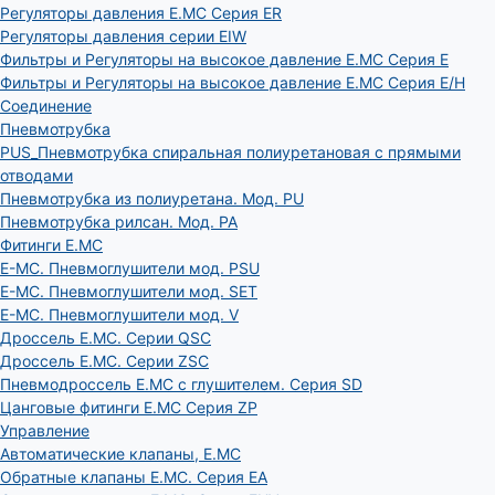
Регуляторы давления E.MC Серия ER
Регуляторы давления серии EIW
Фильтры и Регуляторы на высокое давление E.MC Серия E
Фильтры и Регуляторы на высокое давление E.MC Серия E/H
Соединение
Пневмотрубка
PUS_Пневмотрубка спиральная полиуретановая с прямыми
отводами
Пневмотрубка из полиуретана. Мод. РU
Пневмотрубка рилсан. Мод. PA
Фитинги E.MC
E-MC. Пневмоглушители мод. PSU
E-MC. Пневмоглушители мод. SET
E-MC. Пневмоглушители мод. V
Дроссель E.MC. Серии QSC
Дроссель E.MC. Серии ZSC
Пневмодроссель E.MC с глушителем. Серия SD
Цанговые фитинги E.MC Серия ZP
Управление
Автоматические клапаны, Е.МС
Обратные клапаны E.MC. Серия EA