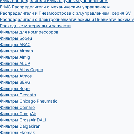
E-MC Распределители E-MC с ручным управлением
E-MC Распределители с механическим управлением
Распределители и Пневмоострова с эл.управлением. серия SV
Распределители с Электропневматическим и Пневматическим 
Расходные материалы и запчасти
Фильтры для компрессоров
Фильтры Борец
Фильтры ABAC
Фильтры Airman
Фильтры Almig
Фильтры ALUP
Фильтры Atlas Copco
Фильтры Atmos
Фильтры BERG
Фильтры Boge
Фильтры Ceccato
Фильтры Chicago Pneumatic
Фильтры Comaro
Фильтры CompAir
Фильтры CrossAir DALI
Фильтры Dalgakiran
Фильтры Ekomak