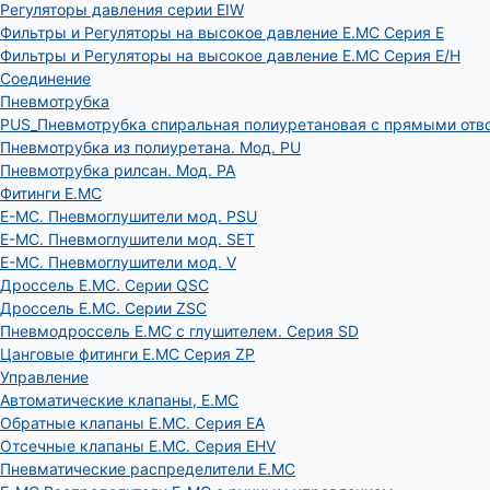
Регуляторы давления серии EIW
Фильтры и Регуляторы на высокое давление E.MC Серия E
Фильтры и Регуляторы на высокое давление E.MC Серия E/H
Соединение
Пневмотрубка
PUS_Пневмотрубка спиральная полиуретановая с прямыми отв
Пневмотрубка из полиуретана. Мод. РU
Пневмотрубка рилсан. Мод. PA
Фитинги E.MC
E-MC. Пневмоглушители мод. PSU
E-MC. Пневмоглушители мод. SET
E-MC. Пневмоглушители мод. V
Дроссель E.MC. Серии QSC
Дроссель E.MC. Серии ZSC
Пневмодроссель E.MC с глушителем. Серия SD
Цанговые фитинги E.MC Серия ZP
Управление
Автоматические клапаны, Е.МС
Обратные клапаны E.MC. Серия EA
Отсечные клапаны E.MC. Серия EHV
Пневматические распределители E.MC