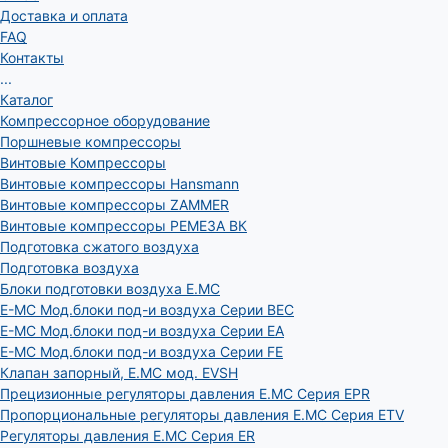
Доставка и оплата
FAQ
Контакты
...
Каталог
Компрессорное оборудование
Поршневые компрессоры
Винтовые Компрессоры
Винтовые компрессоры Hansmann
Винтовые компрессоры ZAMMER
Винтовые компрессоры РЕМЕЗА ВК
Подготовка сжатого воздуха
Подготовка воздуха
Блоки подготовки воздуха E.MC
E-MC Мод.блоки под-и воздуха Серии BEC
E-MC Мод.блоки под-и воздуха Серии EA
E-MC Мод.блоки под-и воздуха Серии FE
Клапан запорный, E.MC мод. EVSH
Прецизионные регуляторы давления E.MC Серия EPR
Пропорциональные регуляторы давления E.MC Серия ETV
Регуляторы давления E.MC Серия ER