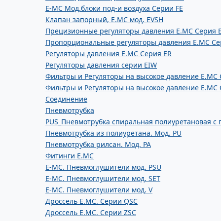
E-MC Мод.блоки под-и воздуха Серии FE
Клапан запорный, E.MC мод. EVSH
Прецизионные регуляторы давления E.MC Серия 
Пропорциональные регуляторы давления E.MC Се
Регуляторы давления E.MC Серия ER
Регуляторы давления серии EIW
Фильтры и Регуляторы на высокое давление E.MC 
Фильтры и Регуляторы на высокое давление E.MC 
Соединение
Пневмотрубка
PUS_Пневмотрубка спиральная полиуретановая с
Пневмотрубка из полиуретана. Мод. РU
Пневмотрубка рилсан. Мод. PA
Фитинги E.MC
E-MC. Пневмоглушители мод. PSU
E-MC. Пневмоглушители мод. SET
E-MC. Пневмоглушители мод. V
Дроссель E.MC. Серии QSC
Дроссель E.MC. Серии ZSC