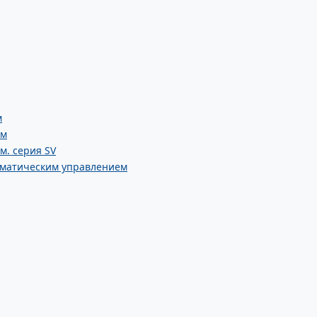
м
ем
м. серия SV
вматическим управлением