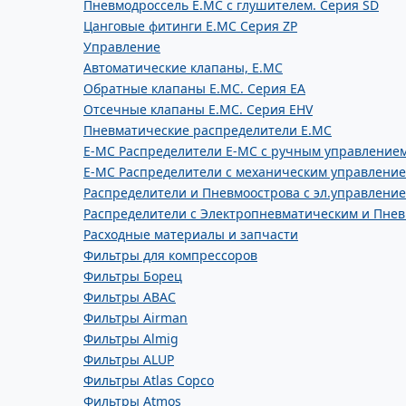
Пневмодроссель E.MC с глушителем. Серия SD
Цанговые фитинги E.MC Серия ZP
Управление
Автоматические клапаны, Е.МС
Обратные клапаны E.MC. Серия EA
Отсечные клапаны E.MC. Серия EHV
Пневматические распределители E.MC
E-MC Распределители E-MC с ручным управление
E-MC Распределители с механическим управлени
Распределители и Пневмоострова с эл.управление
Распределители с Электропневматическим и Пне
Расходные материалы и запчасти
Фильтры для компрессоров
Фильтры Борец
Фильтры ABAC
Фильтры Airman
Фильтры Almig
Фильтры ALUP
Фильтры Atlas Copco
Фильтры Atmos