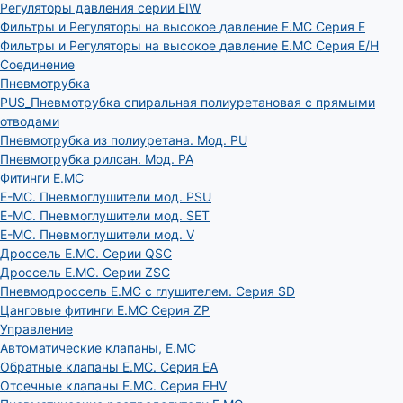
Регуляторы давления серии EIW
Фильтры и Регуляторы на высокое давление E.MC Серия E
Фильтры и Регуляторы на высокое давление E.MC Серия E/H
Соединение
Пневмотрубка
PUS_Пневмотрубка спиральная полиуретановая с прямыми
отводами
Пневмотрубка из полиуретана. Мод. РU
Пневмотрубка рилсан. Мод. PA
Фитинги E.MC
E-MC. Пневмоглушители мод. PSU
E-MC. Пневмоглушители мод. SET
E-MC. Пневмоглушители мод. V
Дроссель E.MC. Серии QSC
Дроссель E.MC. Серии ZSC
Пневмодроссель E.MC с глушителем. Серия SD
Цанговые фитинги E.MC Серия ZP
Управление
Автоматические клапаны, Е.МС
Обратные клапаны E.MC. Серия EA
Отсечные клапаны E.MC. Серия EHV