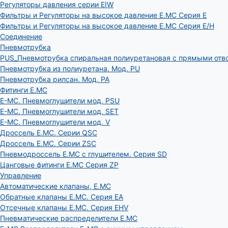
Регуляторы давления серии EIW
Фильтры и Регуляторы на высокое давление E.MC Серия E
Фильтры и Регуляторы на высокое давление E.MC Серия E/H
Соединение
Пневмотрубка
PUS_Пневмотрубка спиральная полиуретановая с прямыми отв
Пневмотрубка из полиуретана. Мод. РU
Пневмотрубка рилсан. Мод. PA
Фитинги E.MC
E-MC. Пневмоглушители мод. PSU
E-MC. Пневмоглушители мод. SET
E-MC. Пневмоглушители мод. V
Дроссель E.MC. Серии QSC
Дроссель E.MC. Серии ZSC
Пневмодроссель E.MC с глушителем. Серия SD
Цанговые фитинги E.MC Серия ZP
Управление
Автоматические клапаны, Е.МС
Обратные клапаны E.MC. Серия EA
Отсечные клапаны E.MC. Серия EHV
Пневматические распределители E.MC