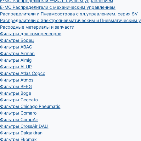
E-MC Распределители E-MC с ручным управлением
E-MC Распределители с механическим управлением
Распределители и Пневмоострова с эл.управлением. серия SV
Распределители с Электропневматическим и Пневматическим 
Расходные материалы и запчасти
Фильтры для компрессоров
Фильтры Борец
Фильтры ABAC
Фильтры Airman
Фильтры Almig
Фильтры ALUP
Фильтры Atlas Copco
Фильтры Atmos
Фильтры BERG
Фильтры Boge
Фильтры Ceccato
Фильтры Chicago Pneumatic
Фильтры Comaro
Фильтры CompAir
Фильтры CrossAir DALI
Фильтры Dalgakiran
Фильтры Ekomak