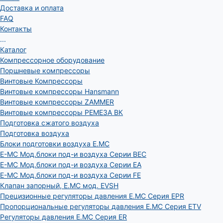
Доставка и оплата
FAQ
Контакты
...
Каталог
Компрессорное оборудование
Поршневые компрессоры
Винтовые Компрессоры
Винтовые компрессоры Hansmann
Винтовые компрессоры ZAMMER
Винтовые компрессоры РЕМЕЗА ВК
Подготовка сжатого воздуха
Подготовка воздуха
Блоки подготовки воздуха E.MC
E-MC Мод.блоки под-и воздуха Серии BEC
E-MC Мод.блоки под-и воздуха Серии EA
E-MC Мод.блоки под-и воздуха Серии FE
Клапан запорный, E.MC мод. EVSH
Прецизионные регуляторы давления E.MC Серия EPR
Пропорциональные регуляторы давления E.MC Серия ETV
Регуляторы давления E.MC Серия ER