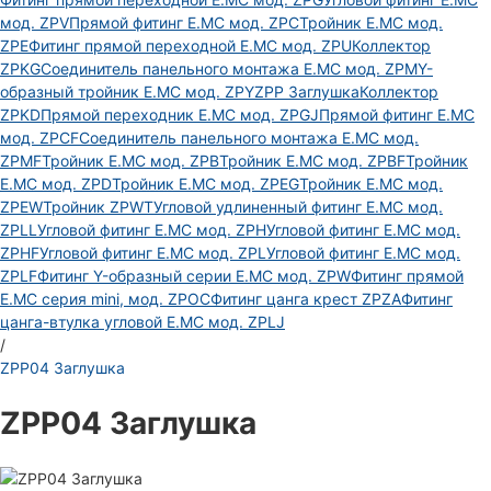
мод. ZPV
Прямой фитинг E.MC мод. ZPC
Тройник E.MC мод.
ZPE
Фитинг прямой переходной E.MC мод. ZPU
Коллектор
ZPKG
Соединитель панельного монтажа E.MC мод. ZPM
Y-
образный тройник E.MC мод. ZPY
ZPP Заглушка
Коллектор
ZPKD
Прямой переходник E.MC мод. ZPGJ
Прямой фитинг E.MC
мод. ZPCF
Соединитель панельного монтажа E.MC мод.
ZPMF
Тройник E.MC мод. ZPB
Тройник E.MC мод. ZPBF
Тройник
E.MC мод. ZPD
Тройник E.MC мод. ZPEG
Тройник E.MC мод.
ZPEW
Тройник ZPWT
Угловой удлиненный фитинг E.MC мод.
ZPLL
Угловой фитинг E.MC мод. ZPH
Угловой фитинг E.MC мод.
ZPHF
Угловой фитинг E.MC мод. ZPL
Угловой фитинг E.MC мод.
ZPLF
Фитинг Y-образный серии E.MC мод. ZPW
Фитинг прямой
E.MC серия mini, мод. ZPOC
Фитинг цанга крест ZPZA
Фитинг
цанга-втулка угловой Е.МС мод. ZPLJ
/
ZPP04 Заглушка
ZPP04 Заглушка