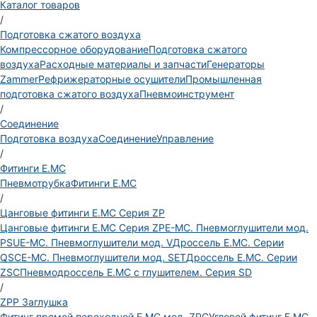
Каталог товаров
/
Подготовка сжатого воздуха
Компрессорное оборудование
Подготовка сжатого
воздуха
Расходные материалы и запчасти
Генераторы
Zammer
Рефрижераторные осушители
Промышленная
подготовка сжатого воздуха
Пневмоинструмент
/
Соединение
Подготовка воздуха
Соединение
Управление
/
Фитинги E.MC
Пневмотрубка
Фитинги E.MC
/
Цанговые фитинги E.MC Серия ZP
Цанговые фитинги E.MC Серия ZP
E-MC. Пневмоглушители мод.
PSU
E-MC. Пневмоглушители мод. V
Дроссель E.MC. Серии
QSC
E-MC. Пневмоглушители мод. SET
Дроссель E.MC. Серии
ZSC
Пневмодроссель E.MC с глушителем. Серия SD
/
ZPP Заглушка
Фитинг прямой переходной E.MC мод. ZPG
Угловой фитинг E.MC