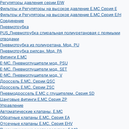
Регуляторы давления серии EIW
Фильтры и Регуляторы на высокое давление E.MC Серия E
Фильтры и Регуляторы на высокое давление E.MC Серия E/H
Соединение
Пневмотрубка
PUS_Пневмотрубка спиральная полиуретановая с прямыми
отводами
Пневмотрубка из полиуретана. Мод. РU
Пневмотрубка рилсан. Мод. PA
Фитинги E.MC
E-MC. Пневмоглушители мод. PSU
E-MC. Пневмоглушители мод. SET
E-MC. Пневмоглушители мод. V
Дроссель E.MC. Серии QSC
Дроссель E.MC. Серии ZSC
Пневмодроссель E.MC с глушителем. Серия SD
Цанговые фитинги E.MC Серия ZP
Управление
Автоматические клапаны, Е.МС
Обратные клапаны E.MC. Серия EA
Отсечные клапаны E.MC. Серия EHV