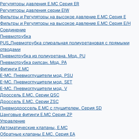
Регуляторы давления E.MC Серия ER
Регуляторы давления серии EIW
Фильтры и Регуляторы на высокое давление E.MC Серия E
Фильтры и Регуляторы на высокое давление E.MC Серия E/H
Соединение
Пневмотрубка
PUS_Пневмотрубка спиральная полиуретановая с прямыми
отводами
Пневмотрубка из полиуретана. Мод. РU
Пневмотрубка рилсан. Мод. PA
Фитинги E.MC
E-MC. Пневмоглушители мод. PSU
E-MC. Пневмоглушители мод. SET
E-MC. Пневмоглушители мод. V
Дроссель E.MC. Серии QSC
Дроссель E.MC. Серии ZSC
Пневмодроссель E.MC с глушителем. Серия SD
Цанговые фитинги E.MC Серия ZP
Управление
Автоматические клапаны, Е.МС
Обратные клапаны E.MC. Серия EA