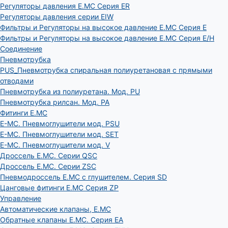
Регуляторы давления E.MC Серия ER
Регуляторы давления серии EIW
Фильтры и Регуляторы на высокое давление E.MC Серия E
Фильтры и Регуляторы на высокое давление E.MC Серия E/H
Соединение
Пневмотрубка
PUS_Пневмотрубка спиральная полиуретановая с прямыми
отводами
Пневмотрубка из полиуретана. Мод. РU
Пневмотрубка рилсан. Мод. PA
Фитинги E.MC
E-MC. Пневмоглушители мод. PSU
E-MC. Пневмоглушители мод. SET
E-MC. Пневмоглушители мод. V
Дроссель E.MC. Серии QSC
Дроссель E.MC. Серии ZSC
Пневмодроссель E.MC с глушителем. Серия SD
Цанговые фитинги E.MC Серия ZP
Управление
Автоматические клапаны, Е.МС
Обратные клапаны E.MC. Серия EA