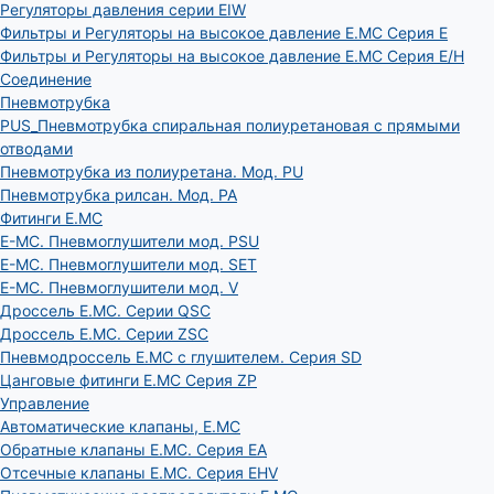
Регуляторы давления серии EIW
Фильтры и Регуляторы на высокое давление E.MC Серия E
Фильтры и Регуляторы на высокое давление E.MC Серия E/H
Соединение
Пневмотрубка
PUS_Пневмотрубка спиральная полиуретановая с прямыми
отводами
Пневмотрубка из полиуретана. Мод. РU
Пневмотрубка рилсан. Мод. PA
Фитинги E.MC
E-MC. Пневмоглушители мод. PSU
E-MC. Пневмоглушители мод. SET
E-MC. Пневмоглушители мод. V
Дроссель E.MC. Серии QSC
Дроссель E.MC. Серии ZSC
Пневмодроссель E.MC с глушителем. Серия SD
Цанговые фитинги E.MC Серия ZP
Управление
Автоматические клапаны, Е.МС
Обратные клапаны E.MC. Серия EA
Отсечные клапаны E.MC. Серия EHV