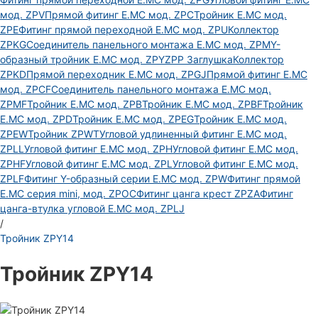
мод. ZPV
Прямой фитинг E.MC мод. ZPC
Тройник E.MC мод.
ZPE
Фитинг прямой переходной E.MC мод. ZPU
Коллектор
ZPKG
Соединитель панельного монтажа E.MC мод. ZPM
Y-
образный тройник E.MC мод. ZPY
ZPP Заглушка
Коллектор
ZPKD
Прямой переходник E.MC мод. ZPGJ
Прямой фитинг E.MC
мод. ZPCF
Соединитель панельного монтажа E.MC мод.
ZPMF
Тройник E.MC мод. ZPB
Тройник E.MC мод. ZPBF
Тройник
E.MC мод. ZPD
Тройник E.MC мод. ZPEG
Тройник E.MC мод.
ZPEW
Тройник ZPWT
Угловой удлиненный фитинг E.MC мод.
ZPLL
Угловой фитинг E.MC мод. ZPH
Угловой фитинг E.MC мод.
ZPHF
Угловой фитинг E.MC мод. ZPL
Угловой фитинг E.MC мод.
ZPLF
Фитинг Y-образный серии E.MC мод. ZPW
Фитинг прямой
E.MC серия mini, мод. ZPOC
Фитинг цанга крест ZPZA
Фитинг
цанга-втулка угловой Е.МС мод. ZPLJ
/
Тройник ZPY14
Тройник ZPY14