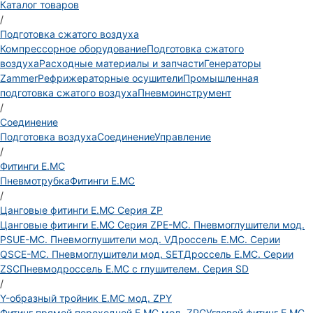
Каталог товаров
/
Подготовка сжатого воздуха
Компрессорное оборудование
Подготовка сжатого
воздуха
Расходные материалы и запчасти
Генераторы
Zammer
Рефрижераторные осушители
Промышленная
подготовка сжатого воздуха
Пневмоинструмент
/
Соединение
Подготовка воздуха
Соединение
Управление
/
Фитинги E.MC
Пневмотрубка
Фитинги E.MC
/
Цанговые фитинги E.MC Серия ZP
Цанговые фитинги E.MC Серия ZP
E-MC. Пневмоглушители мод.
PSU
E-MC. Пневмоглушители мод. V
Дроссель E.MC. Серии
QSC
E-MC. Пневмоглушители мод. SET
Дроссель E.MC. Серии
ZSC
Пневмодроссель E.MC с глушителем. Серия SD
/
Y-образный тройник E.MC мод. ZPY
Фитинг прямой переходной E.MC мод. ZPG
Угловой фитинг E.MC