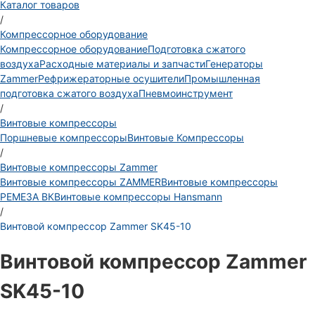
Каталог товаров
/
Компрессорное оборудование
Компрессорное оборудование
Подготовка сжатого
воздуха
Расходные материалы и запчасти
Генераторы
Zammer
Рефрижераторные осушители
Промышленная
подготовка сжатого воздуха
Пневмоинструмент
/
Винтовые компрессоры
Поршневые компрессоры
Винтовые Компрессоры
/
Винтовые компрессоры Zammer
Винтовые компрессоры ZAMMER
Винтовые компрессоры
РЕМЕЗА ВК
Винтовые компрессоры Hansmann
/
Винтовой компрессор Zammer SK45-10
Винтовой компрессор Zammer
SK45-10