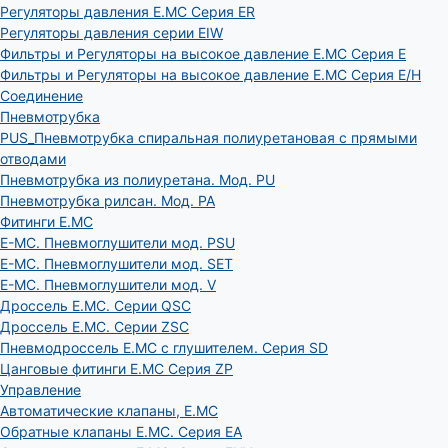
Регуляторы давления E.MC Серия ER
Регуляторы давления серии EIW
Фильтры и Регуляторы на высокое давление E.MC Серия E
Фильтры и Регуляторы на высокое давление E.MC Серия E/H
Соединение
Пневмотрубка
PUS_Пневмотрубка спиральная полиуретановая с прямыми
отводами
Пневмотрубка из полиуретана. Мод. РU
Пневмотрубка рилсан. Мод. PA
Фитинги E.MC
E-MC. Пневмоглушители мод. PSU
E-MC. Пневмоглушители мод. SET
E-MC. Пневмоглушители мод. V
Дроссель E.MC. Серии QSC
Дроссель E.MC. Серии ZSC
Пневмодроссель E.MC с глушителем. Серия SD
Цанговые фитинги E.MC Серия ZP
Управление
Автоматические клапаны, Е.МС
Обратные клапаны E.MC. Серия EA