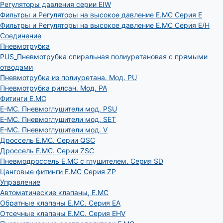
Регуляторы давления серии EIW
Фильтры и Регуляторы на высокое давление E.MC Серия E
Фильтры и Регуляторы на высокое давление E.MC Серия E/H
Соединение
Пневмотрубка
PUS_Пневмотрубка спиральная полиуретановая с прямыми
отводами
Пневмотрубка из полиуретана. Мод. РU
Пневмотрубка рилсан. Мод. PA
Фитинги E.MC
E-MC. Пневмоглушители мод. PSU
E-MC. Пневмоглушители мод. SET
E-MC. Пневмоглушители мод. V
Дроссель E.MC. Серии QSC
Дроссель E.MC. Серии ZSC
Пневмодроссель E.MC с глушителем. Серия SD
Цанговые фитинги E.MC Серия ZP
Управление
Автоматические клапаны, Е.МС
Обратные клапаны E.MC. Серия EA
Отсечные клапаны E.MC. Серия EHV