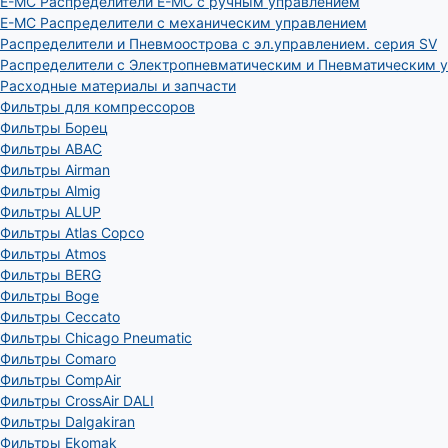
E-MC Распределители E-MC с ручным управлением
E-MC Распределители с механическим управлением
Распределители и Пневмоострова с эл.управлением. серия SV
Распределители с Электропневматическим и Пневматическим 
Расходные материалы и запчасти
Фильтры для компрессоров
Фильтры Борец
Фильтры ABAC
Фильтры Airman
Фильтры Almig
Фильтры ALUP
Фильтры Atlas Copco
Фильтры Atmos
Фильтры BERG
Фильтры Boge
Фильтры Ceccato
Фильтры Chicago Pneumatic
Фильтры Comaro
Фильтры CompAir
Фильтры CrossAir DALI
Фильтры Dalgakiran
Фильтры Ekomak