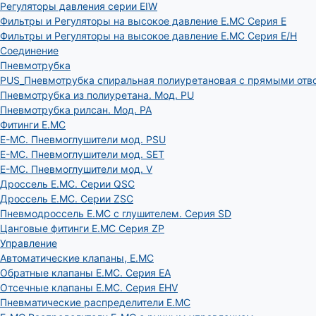
Регуляторы давления серии EIW
Фильтры и Регуляторы на высокое давление E.MC Серия E
Фильтры и Регуляторы на высокое давление E.MC Серия E/H
Соединение
Пневмотрубка
PUS_Пневмотрубка спиральная полиуретановая с прямыми отв
Пневмотрубка из полиуретана. Мод. РU
Пневмотрубка рилсан. Мод. PA
Фитинги E.MC
E-MC. Пневмоглушители мод. PSU
E-MC. Пневмоглушители мод. SET
E-MC. Пневмоглушители мод. V
Дроссель E.MC. Серии QSC
Дроссель E.MC. Серии ZSC
Пневмодроссель E.MC с глушителем. Серия SD
Цанговые фитинги E.MC Серия ZP
Управление
Автоматические клапаны, Е.МС
Обратные клапаны E.MC. Серия EA
Отсечные клапаны E.MC. Серия EHV
Пневматические распределители E.MC