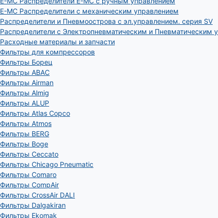
E-MC Распределители E-MC с ручным управлением
E-MC Распределители с механическим управлением
Распределители и Пневмоострова с эл.управлением. серия SV
Распределители с Электропневматическим и Пневматическим 
Расходные материалы и запчасти
Фильтры для компрессоров
Фильтры Борец
Фильтры ABAC
Фильтры Airman
Фильтры Almig
Фильтры ALUP
Фильтры Atlas Copco
Фильтры Atmos
Фильтры BERG
Фильтры Boge
Фильтры Ceccato
Фильтры Chicago Pneumatic
Фильтры Comaro
Фильтры CompAir
Фильтры CrossAir DALI
Фильтры Dalgakiran
Фильтры Ekomak