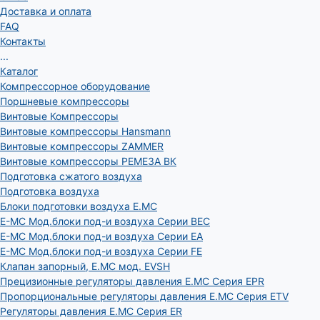
Доставка и оплата
FAQ
Контакты
...
Каталог
Компрессорное оборудование
Поршневые компрессоры
Винтовые Компрессоры
Винтовые компрессоры Hansmann
Винтовые компрессоры ZAMMER
Винтовые компрессоры РЕМЕЗА ВК
Подготовка сжатого воздуха
Подготовка воздуха
Блоки подготовки воздуха E.MC
E-MC Мод.блоки под-и воздуха Серии BEC
E-MC Мод.блоки под-и воздуха Серии EA
E-MC Мод.блоки под-и воздуха Серии FE
Клапан запорный, E.MC мод. EVSH
Прецизионные регуляторы давления E.MC Серия EPR
Пропорциональные регуляторы давления E.MC Серия ETV
Регуляторы давления E.MC Серия ER