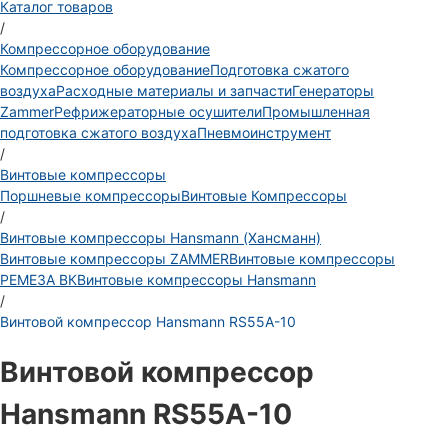
Каталог товаров
/
Компрессорное оборудование
Компрессорное оборудование
Подготовка сжатого
воздуха
Расходные материалы и запчасти
Генераторы
Zammer
Рефрижераторные осушители
Промышленная
подготовка сжатого воздуха
Пневмоинструмент
/
Винтовые компрессоры
Поршневые компрессоры
Винтовые Компрессоры
/
Винтовые компрессоры Hansmann (Хансманн)
Винтовые компрессоры ZAMMER
Винтовые компрессоры
РЕМЕЗА ВК
Винтовые компрессоры Hansmann
/
Винтовой компрессор Hansmann RS55A-10
Винтовой компрессор
Hansmann RS55A-10