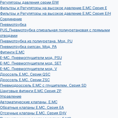
Регуляторы давления серии EIW
Фильтры и Регуляторы на высокое давление E.MC Серия E
Фильтры и Регуляторы на высокое давление E.MC Серия E/H
Соединение
Пневмотрубка
PUS_Пневмотрубка спиральная полиуретановая с прямыми
отводами
Пневмотрубка из полиуретана. Мод. РU
Пневмотрубка рилсан. Мод. PA
Фитинги E.MC
E-MC. Пневмоглушители мод. PSU
E-MC. Пневмоглушители мод. SET
E-MC. Пневмоглушители мод. V
Дроссель E.MC. Серии QSC
Дроссель E.MC. Серии ZSC
Пневмодроссель E.MC с глушителем. Серия SD
Цанговые фитинги E.MC Серия ZP
Управление
Автоматические клапаны, Е.МС
Обратные клапаны E.MC. Серия EA
Отсечные клапаны E.MC. Серия EHV