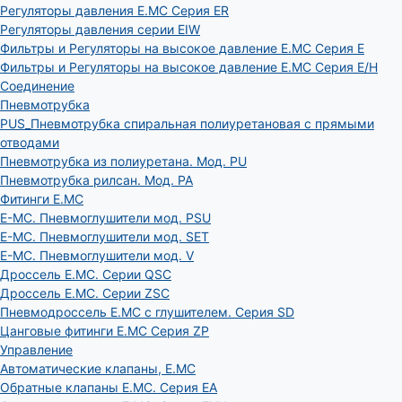
Регуляторы давления E.MC Серия ER
Регуляторы давления серии EIW
Фильтры и Регуляторы на высокое давление E.MC Серия E
Фильтры и Регуляторы на высокое давление E.MC Серия E/H
Соединение
Пневмотрубка
PUS_Пневмотрубка спиральная полиуретановая с прямыми
отводами
Пневмотрубка из полиуретана. Мод. РU
Пневмотрубка рилсан. Мод. PA
Фитинги E.MC
E-MC. Пневмоглушители мод. PSU
E-MC. Пневмоглушители мод. SET
E-MC. Пневмоглушители мод. V
Дроссель E.MC. Серии QSC
Дроссель E.MC. Серии ZSC
Пневмодроссель E.MC с глушителем. Серия SD
Цанговые фитинги E.MC Серия ZP
Управление
Автоматические клапаны, Е.МС
Обратные клапаны E.MC. Серия EA