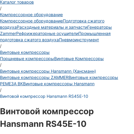
Каталог товаров
/
Компрессорное оборудование
Компрессорное оборудование
Подготовка сжатого
воздуха
Расходные материалы и запчасти
Генераторы
Zammer
Рефрижераторные осушители
Промышленная
подготовка сжатого воздуха
Пневмоинструмент
/
Винтовые компрессоры
Поршневые компрессоры
Винтовые Компрессоры
/
Винтовые компрессоры Hansmann (Хансманн)
Винтовые компрессоры ZAMMER
Винтовые компрессоры
РЕМЕЗА ВК
Винтовые компрессоры Hansmann
/
Винтовой компрессор Hansmann RS45Е-10
Винтовой компрессор
Hansmann RS45Е-10