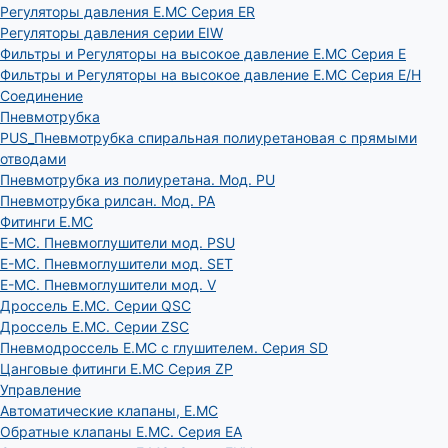
Регуляторы давления E.MC Серия ER
Регуляторы давления серии EIW
Фильтры и Регуляторы на высокое давление E.MC Серия E
Фильтры и Регуляторы на высокое давление E.MC Серия E/H
Соединение
Пневмотрубка
PUS_Пневмотрубка спиральная полиуретановая с прямыми
отводами
Пневмотрубка из полиуретана. Мод. РU
Пневмотрубка рилсан. Мод. PA
Фитинги E.MC
E-MC. Пневмоглушители мод. PSU
E-MC. Пневмоглушители мод. SET
E-MC. Пневмоглушители мод. V
Дроссель E.MC. Серии QSC
Дроссель E.MC. Серии ZSC
Пневмодроссель E.MC с глушителем. Серия SD
Цанговые фитинги E.MC Серия ZP
Управление
Автоматические клапаны, Е.МС
Обратные клапаны E.MC. Серия EA