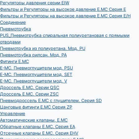
Регуляторы давления серии EIW
Фильтры и Регуляторы на высокое давление E.MC Серия E
Фильтры и Регуляторы на высокое давление E.MC Серия E/H
Соединение
Пневмотрубка
PUS_Пневмотрубка спиральная полиуретановая с прямыми
отводами
Пневмотрубка из полиуретана. Мод. РU
Пневмотрубка рилсан. Мод. PA
Фитинги E.MC
E-MC. Пневмоглушители мод. PSU
E-MC. Пневмоглушители мод. SET
E-MC. Пневмоглушители мод. V
Дроссель E.MC. Серии QSC
Дроссель E.MC. Серии ZSC
Пневмодроссель E.MC с глушителем. Серия SD
Цанговые фитинги E.MC Серия ZP
Управление
Автоматические клапаны, Е.МС
Обратные клапаны E.MC. Серия EA
Отсечные клапаны E.MC. Серия EHV