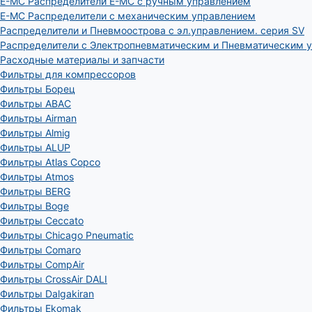
E-MC Распределители E-MC с ручным управлением
E-MC Распределители с механическим управлением
Распределители и Пневмоострова с эл.управлением. серия SV
Распределители с Электропневматическим и Пневматическим 
Расходные материалы и запчасти
Фильтры для компрессоров
Фильтры Борец
Фильтры ABAC
Фильтры Airman
Фильтры Almig
Фильтры ALUP
Фильтры Atlas Copco
Фильтры Atmos
Фильтры BERG
Фильтры Boge
Фильтры Ceccato
Фильтры Chicago Pneumatic
Фильтры Comaro
Фильтры CompAir
Фильтры CrossAir DALI
Фильтры Dalgakiran
Фильтры Ekomak