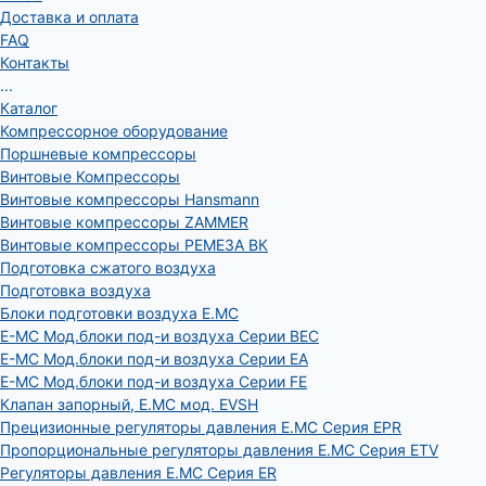
Доставка и оплата
FAQ
Контакты
...
Каталог
Компрессорное оборудование
Поршневые компрессоры
Винтовые Компрессоры
Винтовые компрессоры Hansmann
Винтовые компрессоры ZAMMER
Винтовые компрессоры РЕМЕЗА ВК
Подготовка сжатого воздуха
Подготовка воздуха
Блоки подготовки воздуха E.MC
E-MC Мод.блоки под-и воздуха Серии BEC
E-MC Мод.блоки под-и воздуха Серии EA
E-MC Мод.блоки под-и воздуха Серии FE
Клапан запорный, E.MC мод. EVSH
Прецизионные регуляторы давления E.MC Серия EPR
Пропорциональные регуляторы давления E.MC Серия ETV
Регуляторы давления E.MC Серия ER