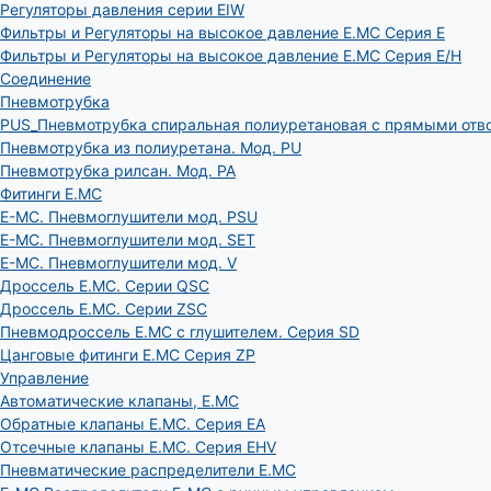
Регуляторы давления серии EIW
Фильтры и Регуляторы на высокое давление E.MC Серия E
Фильтры и Регуляторы на высокое давление E.MC Серия E/H
Соединение
Пневмотрубка
PUS_Пневмотрубка спиральная полиуретановая с прямыми отв
Пневмотрубка из полиуретана. Мод. РU
Пневмотрубка рилсан. Мод. PA
Фитинги E.MC
E-MC. Пневмоглушители мод. PSU
E-MC. Пневмоглушители мод. SET
E-MC. Пневмоглушители мод. V
Дроссель E.MC. Серии QSC
Дроссель E.MC. Серии ZSC
Пневмодроссель E.MC с глушителем. Серия SD
Цанговые фитинги E.MC Серия ZP
Управление
Автоматические клапаны, Е.МС
Обратные клапаны E.MC. Серия EA
Отсечные клапаны E.MC. Серия EHV
Пневматические распределители E.MC