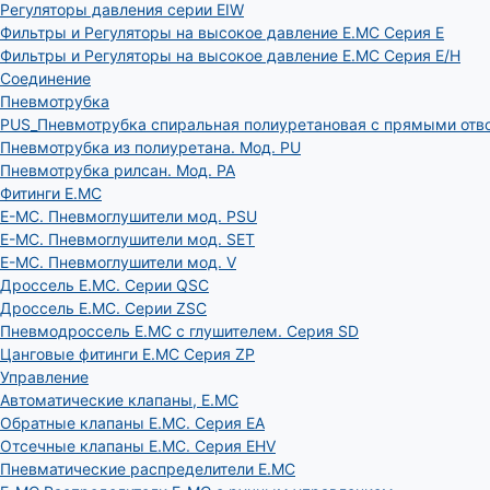
Регуляторы давления серии EIW
Фильтры и Регуляторы на высокое давление E.MC Серия E
Фильтры и Регуляторы на высокое давление E.MC Серия E/H
Соединение
Пневмотрубка
PUS_Пневмотрубка спиральная полиуретановая с прямыми отв
Пневмотрубка из полиуретана. Мод. РU
Пневмотрубка рилсан. Мод. PA
Фитинги E.MC
E-MC. Пневмоглушители мод. PSU
E-MC. Пневмоглушители мод. SET
E-MC. Пневмоглушители мод. V
Дроссель E.MC. Серии QSC
Дроссель E.MC. Серии ZSC
Пневмодроссель E.MC с глушителем. Серия SD
Цанговые фитинги E.MC Серия ZP
Управление
Автоматические клапаны, Е.МС
Обратные клапаны E.MC. Серия EA
Отсечные клапаны E.MC. Серия EHV
Пневматические распределители E.MC