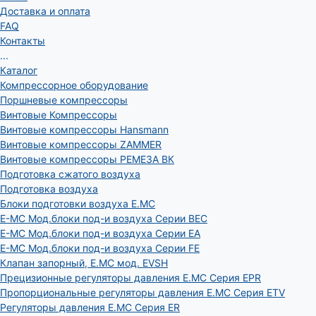
Доставка и оплата
FAQ
Контакты
...
Каталог
Компрессорное оборудование
Поршневые компрессоры
Винтовые Компрессоры
Винтовые компрессоры Hansmann
Винтовые компрессоры ZAMMER
Винтовые компрессоры РЕМЕЗА ВК
Подготовка сжатого воздуха
Подготовка воздуха
Блоки подготовки воздуха E.MC
E-MC Мод.блоки под-и воздуха Серии BEC
E-MC Мод.блоки под-и воздуха Серии EA
E-MC Мод.блоки под-и воздуха Серии FE
Клапан запорный, E.MC мод. EVSH
Прецизионные регуляторы давления E.MC Серия EPR
Пропорциональные регуляторы давления E.MC Серия ETV
Регуляторы давления E.MC Серия ER