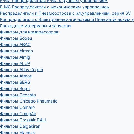
E-MC Распределители E-MC с ручным управлением
E-MC Распределители с механическим управлением
Распределители и Пневмоострова с эл.управлением. серия SV
Распределители с Электропневматическим и Пневматическим 
Расходные материалы и запчасти
Фильтры для компрессоров
Фильтры Борец
Фильтры ABAC
Фильтры Airman
Фильтры Almig
Фильтры ALUP
Фильтры Atlas Copco
Фильтры Atmos
Фильтры BERG
Фильтры Boge
Фильтры Ceccato
Фильтры Chicago Pneumatic
Фильтры Comaro
Фильтры CompAir
Фильтры CrossAir DALI
Фильтры Dalgakiran
Фильтры Ekomak