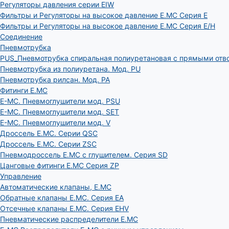
Регуляторы давления серии EIW
Фильтры и Регуляторы на высокое давление E.MC Серия E
Фильтры и Регуляторы на высокое давление E.MC Серия E/H
Соединение
Пневмотрубка
PUS_Пневмотрубка спиральная полиуретановая с прямыми отв
Пневмотрубка из полиуретана. Мод. РU
Пневмотрубка рилсан. Мод. PA
Фитинги E.MC
E-MC. Пневмоглушители мод. PSU
E-MC. Пневмоглушители мод. SET
E-MC. Пневмоглушители мод. V
Дроссель E.MC. Серии QSC
Дроссель E.MC. Серии ZSC
Пневмодроссель E.MC с глушителем. Серия SD
Цанговые фитинги E.MC Серия ZP
Управление
Автоматические клапаны, Е.МС
Обратные клапаны E.MC. Серия EA
Отсечные клапаны E.MC. Серия EHV
Пневматические распределители E.MC