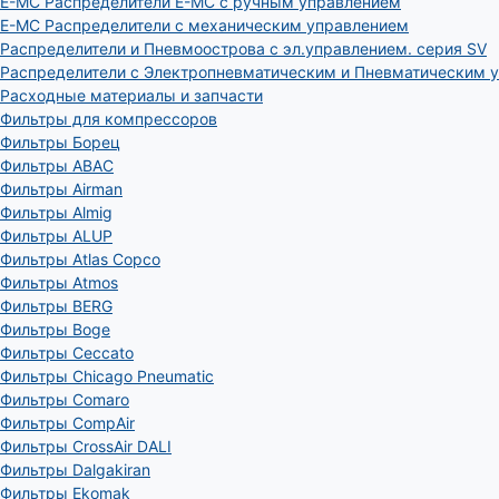
E-MC Распределители E-MC с ручным управлением
E-MC Распределители с механическим управлением
Распределители и Пневмоострова с эл.управлением. серия SV
Распределители с Электропневматическим и Пневматическим 
Расходные материалы и запчасти
Фильтры для компрессоров
Фильтры Борец
Фильтры ABAC
Фильтры Airman
Фильтры Almig
Фильтры ALUP
Фильтры Atlas Copco
Фильтры Atmos
Фильтры BERG
Фильтры Boge
Фильтры Ceccato
Фильтры Chicago Pneumatic
Фильтры Comaro
Фильтры CompAir
Фильтры CrossAir DALI
Фильтры Dalgakiran
Фильтры Ekomak