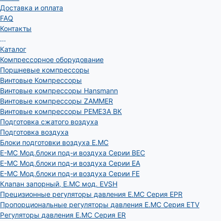
Доставка и оплата
FAQ
Контакты
...
Каталог
Компрессорное оборудование
Поршневые компрессоры
Винтовые Компрессоры
Винтовые компрессоры Hansmann
Винтовые компрессоры ZAMMER
Винтовые компрессоры РЕМЕЗА ВК
Подготовка сжатого воздуха
Подготовка воздуха
Блоки подготовки воздуха E.MC
E-MC Мод.блоки под-и воздуха Серии BEC
E-MC Мод.блоки под-и воздуха Серии EA
E-MC Мод.блоки под-и воздуха Серии FE
Клапан запорный, E.MC мод. EVSH
Прецизионные регуляторы давления E.MC Серия EPR
Пропорциональные регуляторы давления E.MC Серия ETV
Регуляторы давления E.MC Серия ER