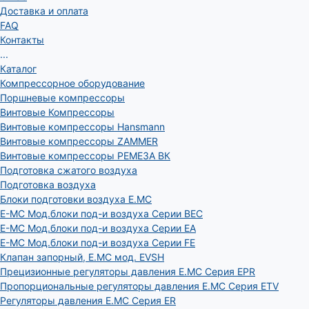
Доставка и оплата
FAQ
Контакты
...
Каталог
Компрессорное оборудование
Поршневые компрессоры
Винтовые Компрессоры
Винтовые компрессоры Hansmann
Винтовые компрессоры ZAMMER
Винтовые компрессоры РЕМЕЗА ВК
Подготовка сжатого воздуха
Подготовка воздуха
Блоки подготовки воздуха E.MC
E-MC Мод.блоки под-и воздуха Серии BEC
E-MC Мод.блоки под-и воздуха Серии EA
E-MC Мод.блоки под-и воздуха Серии FE
Клапан запорный, E.MC мод. EVSH
Прецизионные регуляторы давления E.MC Серия EPR
Пропорциональные регуляторы давления E.MC Серия ETV
Регуляторы давления E.MC Серия ER