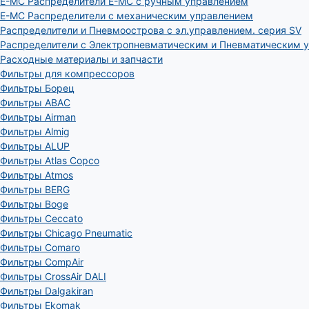
E-MC Распределители E-MC с ручным управлением
E-MC Распределители с механическим управлением
Распределители и Пневмоострова с эл.управлением. серия SV
Распределители с Электропневматическим и Пневматическим 
Расходные материалы и запчасти
Фильтры для компрессоров
Фильтры Борец
Фильтры ABAC
Фильтры Airman
Фильтры Almig
Фильтры ALUP
Фильтры Atlas Copco
Фильтры Atmos
Фильтры BERG
Фильтры Boge
Фильтры Ceccato
Фильтры Chicago Pneumatic
Фильтры Comaro
Фильтры CompAir
Фильтры CrossAir DALI
Фильтры Dalgakiran
Фильтры Ekomak