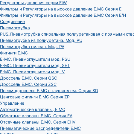
Регуляторы давления серии EIW
Фильтры и Регуляторы на высокое давление E.MC Серия E
Фильтры и Регуляторы на высокое давление E.MC Серия E/H
Соединение
Пневмотрубка
PUS_Пневмотрубка спиральная полиуретановая с прямыми отв
Пневмотрубка из полиуретана. Мод. РU
Пневмотрубка рилсан. Мод. PA
Фитинги E.MC
E-MC. Пневмоглушители мод. PSU
E-MC. Пневмоглушители мод. SET
E-MC. Пневмоглушители мод. V
Дроссель E.MC. Серии QSC
Дроссель E.MC. Серии ZSC
Пневмодроссель E.MC с глушителем. Серия SD
Цанговые фитинги E.MC Серия ZP
Управление
Автоматические клапаны, Е.МС
Обратные клапаны E.MC. Серия EA
Отсечные клапаны E.MC. Серия EHV
Пневматические распределители E.MC