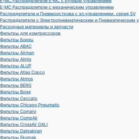
E-MC Распределители E-MC с ручным управлением
E-MC Распределители с механическим управлением
Распределители и Пневмоострова с эл.управлением. серия SV
Распределители с Электропневматическим и Пневматическим 
Расходные материалы и запчасти
Фильтры для компрессоров
Фильтры Борец
Фильтры ABAC
Фильтры Airman
Фильтры Almig
Фильтры ALUP
Фильтры Atlas Copco
Фильтры Atmos
Фильтры BERG
Фильтры Boge
Фильтры Ceccato
Фильтры Chicago Pneumatic
Фильтры Comaro
Фильтры CompAir
Фильтры CrossAir DALI
Фильтры Dalgakiran
Фильтры Ekomak