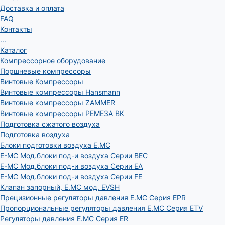
Доставка и оплата
FAQ
Контакты
...
Каталог
Компрессорное оборудование
Поршневые компрессоры
Винтовые Компрессоры
Винтовые компрессоры Hansmann
Винтовые компрессоры ZAMMER
Винтовые компрессоры РЕМЕЗА ВК
Подготовка сжатого воздуха
Подготовка воздуха
Блоки подготовки воздуха E.MC
E-MC Мод.блоки под-и воздуха Серии BEC
E-MC Мод.блоки под-и воздуха Серии EA
E-MC Мод.блоки под-и воздуха Серии FE
Клапан запорный, E.MC мод. EVSH
Прецизионные регуляторы давления E.MC Серия EPR
Пропорциональные регуляторы давления E.MC Серия ETV
Регуляторы давления E.MC Серия ER