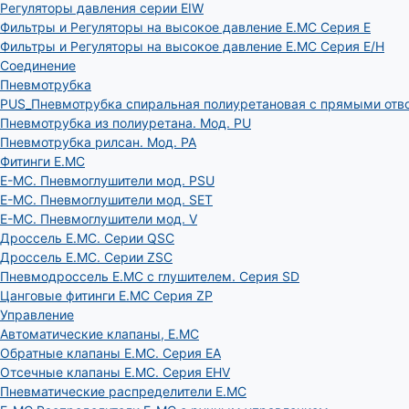
Регуляторы давления серии EIW
Фильтры и Регуляторы на высокое давление E.MC Серия E
Фильтры и Регуляторы на высокое давление E.MC Серия E/H
Соединение
Пневмотрубка
PUS_Пневмотрубка спиральная полиуретановая с прямыми отв
Пневмотрубка из полиуретана. Мод. РU
Пневмотрубка рилсан. Мод. PA
Фитинги E.MC
E-MC. Пневмоглушители мод. PSU
E-MC. Пневмоглушители мод. SET
E-MC. Пневмоглушители мод. V
Дроссель E.MC. Серии QSC
Дроссель E.MC. Серии ZSC
Пневмодроссель E.MC с глушителем. Серия SD
Цанговые фитинги E.MC Серия ZP
Управление
Автоматические клапаны, Е.МС
Обратные клапаны E.MC. Серия EA
Отсечные клапаны E.MC. Серия EHV
Пневматические распределители E.MC