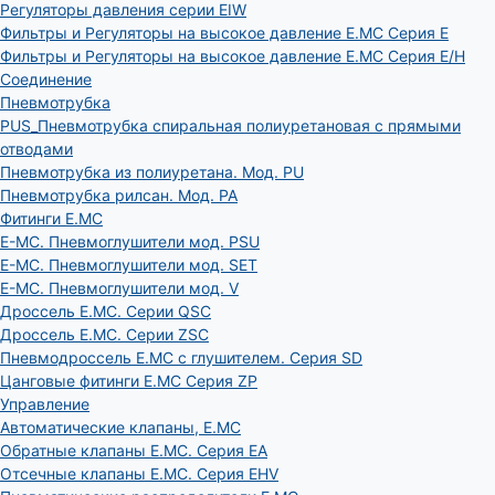
Регуляторы давления серии EIW
Фильтры и Регуляторы на высокое давление E.MC Серия E
Фильтры и Регуляторы на высокое давление E.MC Серия E/H
Соединение
Пневмотрубка
PUS_Пневмотрубка спиральная полиуретановая с прямыми
отводами
Пневмотрубка из полиуретана. Мод. РU
Пневмотрубка рилсан. Мод. PA
Фитинги E.MC
E-MC. Пневмоглушители мод. PSU
E-MC. Пневмоглушители мод. SET
E-MC. Пневмоглушители мод. V
Дроссель E.MC. Серии QSC
Дроссель E.MC. Серии ZSC
Пневмодроссель E.MC с глушителем. Серия SD
Цанговые фитинги E.MC Серия ZP
Управление
Автоматические клапаны, Е.МС
Обратные клапаны E.MC. Серия EA
Отсечные клапаны E.MC. Серия EHV