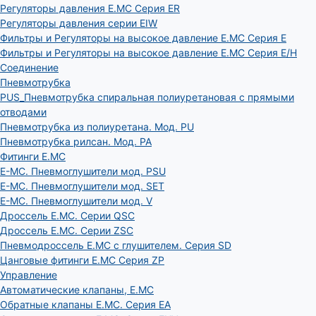
Регуляторы давления E.MC Серия ER
Регуляторы давления серии EIW
Фильтры и Регуляторы на высокое давление E.MC Серия E
Фильтры и Регуляторы на высокое давление E.MC Серия E/H
Соединение
Пневмотрубка
PUS_Пневмотрубка спиральная полиуретановая с прямыми
отводами
Пневмотрубка из полиуретана. Мод. РU
Пневмотрубка рилсан. Мод. PA
Фитинги E.MC
E-MC. Пневмоглушители мод. PSU
E-MC. Пневмоглушители мод. SET
E-MC. Пневмоглушители мод. V
Дроссель E.MC. Серии QSC
Дроссель E.MC. Серии ZSC
Пневмодроссель E.MC с глушителем. Серия SD
Цанговые фитинги E.MC Серия ZP
Управление
Автоматические клапаны, Е.МС
Обратные клапаны E.MC. Серия EA