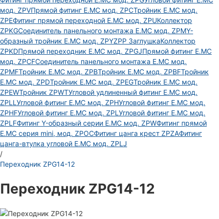
мод. ZPV
Прямой фитинг E.MC мод. ZPC
Тройник E.MC мод.
ZPE
Фитинг прямой переходной E.MC мод. ZPU
Коллектор
ZPKG
Соединитель панельного монтажа E.MC мод. ZPM
Y-
образный тройник E.MC мод. ZPY
ZPP Заглушка
Коллектор
ZPKD
Прямой переходник E.MC мод. ZPGJ
Прямой фитинг E.MC
мод. ZPCF
Соединитель панельного монтажа E.MC мод.
ZPMF
Тройник E.MC мод. ZPB
Тройник E.MC мод. ZPBF
Тройник
E.MC мод. ZPD
Тройник E.MC мод. ZPEG
Тройник E.MC мод.
ZPEW
Тройник ZPWT
Угловой удлиненный фитинг E.MC мод.
ZPLL
Угловой фитинг E.MC мод. ZPH
Угловой фитинг E.MC мод.
ZPHF
Угловой фитинг E.MC мод. ZPL
Угловой фитинг E.MC мод.
ZPLF
Фитинг Y-образный серии E.MC мод. ZPW
Фитинг прямой
E.MC серия mini, мод. ZPOC
Фитинг цанга крест ZPZA
Фитинг
цанга-втулка угловой Е.МС мод. ZPLJ
/
Переходник ZPG14-12
Переходник ZPG14-12