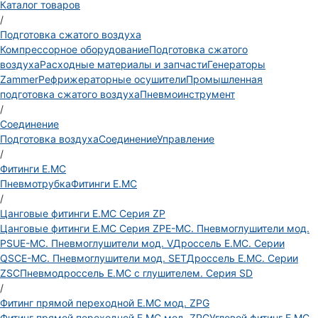
Каталог товаров
/
Подготовка сжатого воздуха
Компрессорное оборудование
Подготовка сжатого
воздуха
Расходные материалы и запчасти
Генераторы
Zammer
Рефрижераторные осушители
Промышленная
подготовка сжатого воздуха
Пневмоинструмент
/
Соединение
Подготовка воздуха
Соединение
Управление
/
Фитинги E.MC
Пневмотрубка
Фитинги E.MC
/
Цанговые фитинги E.MC Серия ZP
Цанговые фитинги E.MC Серия ZP
E-MC. Пневмоглушители мод.
PSU
E-MC. Пневмоглушители мод. V
Дроссель E.MC. Серии
QSC
E-MC. Пневмоглушители мод. SET
Дроссель E.MC. Серии
ZSC
Пневмодроссель E.MC с глушителем. Серия SD
/
Фитинг прямой переходной E.MC мод. ZPG
Фитинг прямой переходной E.MC мод. ZPG
Угловой фитинг E.MC